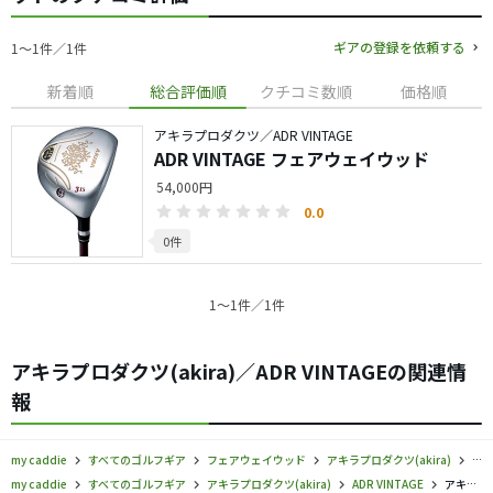
ギアの登録を依頼する
1〜1件／1件
新着順
総合評価順
クチコミ数順
価格順
アキラプロダクツ／ADR VINTAGE
ADR VINTAGE フェアウェイウッド
54,000円
0.0
0件
1〜1件／1件
アキラプロダクツ(akira)／ADR VINTAGEの関連情
報
my caddie
すべてのゴルフギア
フェアウェイウッド
アキラプロダクツ(akira)
アキ
my caddie
すべてのゴルフギア
アキラプロダクツ(akira)
ADR VINTAGE
アキラプロダクツ／ADR VINTAGE／フェアウェイウッドの口コミ評価