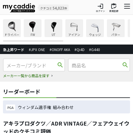
login
inventory
54,023
クチコミ
件
ログイン
新規登録
ドライバー
FW
UT
アイアン
ウェッジ
パター
急上昇ワード
#JPX ONE
#ONOFF AKA
#Qi4D
#G440
search
search
メーカー一覧から商品を探す
リーダーボード
ウィンダム選手権 組み合わせ
PGA
アキラプロダクツ／ADR VINTAGE／フェアウェイウ
ッドのクチコミ評価