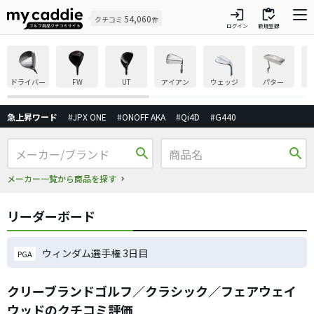
login
inventory
54,060
クチコミ
件
ログイン
新規登録
ドライバー
FW
UT
アイアン
ウェッジ
パター
急上昇ワード
#JPX ONE
#ONOFF AKA
#Qi4D
#G440
search
search
メーカー一覧から商品を探す
リーダーボード
ウィンダム選手権 3日目
PGA
クリーブランドゴルフ／クラシック／フェアウェイ
ウッドのクチコミ評価