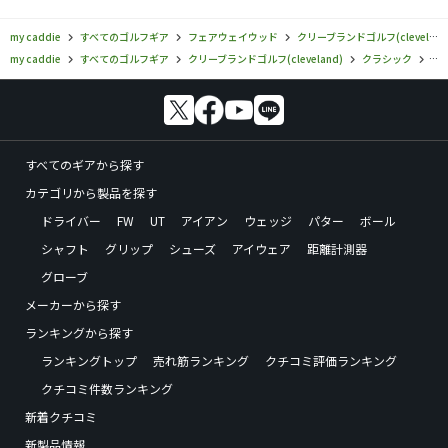
my caddie
すべてのゴルフギア
フェアウェイウッド
クリーブランドゴルフ(cleveland)
my caddie
すべてのゴルフギア
クリーブランドゴルフ(cleveland)
クラシック
ク
すべてのギアから探す
カテゴリから製品を探す
ドライバー
FW
UT
アイアン
ウェッジ
パター
ボール
シャフト
グリップ
シューズ
アイウェア
距離計測器
グローブ
メーカーから探す
ランキングから探す
ランキングトップ
売れ筋ランキング
クチコミ評価ランキング
クチコミ件数ランキング
新着クチコミ
新製品情報