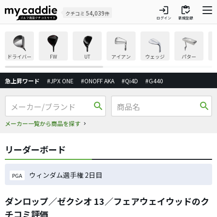
login
inventory
54,039
クチコミ
件
ログイン
新規登録
ドライバー
FW
UT
アイアン
ウェッジ
パター
急上昇ワード
#JPX ONE
#ONOFF AKA
#Qi4D
#G440
search
search
メーカー一覧から商品を探す
リーダーボード
ウィンダム選手権 2日目
PGA
ダンロップ／ゼクシオ 13／フェアウェイウッドのク
チコミ評価