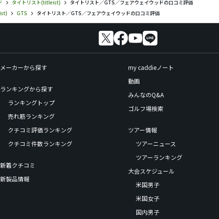
ド
タイトリスト(titleist)
タイトリスト／GTS／フェアウェイウッドの口コミ評価
st)
GTS
タイトリスト／GTS／フェアウェイウッドの口コミ評価
メーカーから探す
my caddieノート
動画
ランキングから探す
みんなのQ&A
ランキングトップ
ゴルフ場検索
売れ筋ランキング
クチコミ評価ランキング
ツアー情報
クチコミ件数ランキング
ツアーニュース
ツアーランキング
新着クチコミ
大会スケジュール
新製品情報
米国男子
米国女子
国内男子