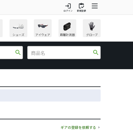
login
inventory
ログイン
新規登録
シューズ
アイウェア
距離計測器
グローブ
search
search
ギアの登録を依頼する