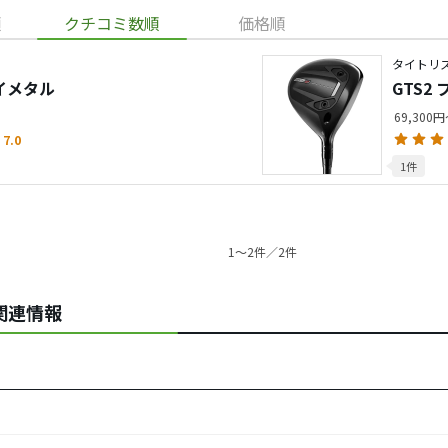
順
クチコミ数順
価格順
タイトリス
ェイメタル
GTS2
69,300
7.0
1件
1〜2件／2件
の関連情報