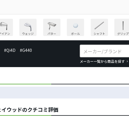
アイアン
ウェッジ
パター
ボール
シャフト
グリップ
#Qi4D
#G440
メーカー一覧から商品を探す
ェイウッドのクチコミ評価