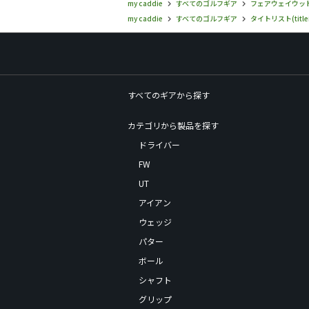
my caddie
すべてのゴルフギア
フェアウェイウッ
my caddie
すべてのゴルフギア
タイトリスト(titlei
すべてのギアから探す
カテゴリから製品を探す
ドライバー
FW
UT
アイアン
ウェッジ
パター
ボール
シャフト
グリップ