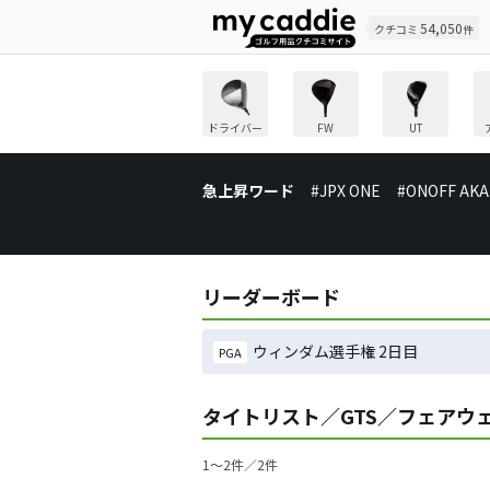
54,050
クチコミ
件
ドライバー
FW
UT
急上昇ワード
#JPX ONE
#ONOFF AKA
リーダーボード
ウィンダム選手権 2日目
PGA
タイトリスト／GTS／フェアウ
1〜2件／2件