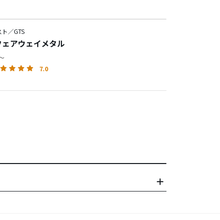
ト／GTS
 フェアウェイメタル
円～
7.0