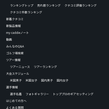
ランキングトップ
売れ筋ランキング
クチコミ評価ランキング
クチコミ件数ランキング
新着クチコミ
新製品情報
my caddieノート
動画
みんなのQ&A
ゴルフ場検索
ツアー情報
ツアーニュース
ツアーランキング
大会スケジュール
米国男子
米国女子
国内男子
国内女子
選手情報
選手名鑑
フォトギャラリー
トッププロのギアセッティング
はじめての方へ
よくある質問