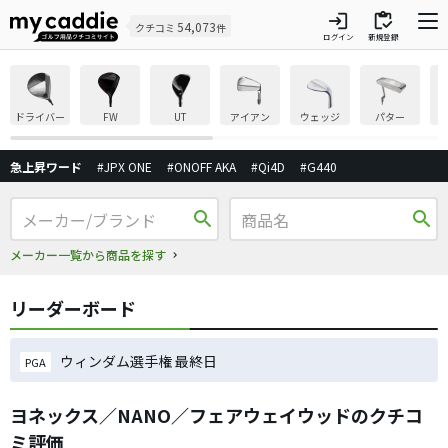
login
inventory
54,073
クチコミ
件
ログイン
新規登録
ドライバー
FW
UT
アイアン
ウェッジ
パター
急上昇ワード
#JPX ONE
#ONOFF AKA
#Qi4D
#G440
search
search
メーカー一覧から商品を探す
リーダーボード
ウィンダム選手権 最終日
PGA
ヨネックス／NANO／フェアウェイウッドのクチコ
ミ評価