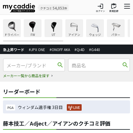
login
inventory
54,053
クチコミ
件
ログイン
新規登録
ドライバー
FW
UT
アイアン
ウェッジ
パター
急上昇ワード
#JPX ONE
#ONOFF AKA
#Qi4D
#G440
search
search
メーカー一覧から商品を探す
リーダーボード
ウィンダム選手権 3日目
LIVE
PGA
藤本技工／Adject／アイアンのクチコミ評価