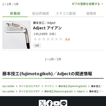
ギアの登録を依頼する
1〜1件／1件
新着順
総合評価順
クチコミ数順
価格順
藤本技工／Adject
Adject アイアン
149,040円（6本）
0.0
0件
1〜1件／1件
藤本技工(fujimotogikoh)／Adjectの関連情報
my caddie
すべてのゴルフギア
アイアン
藤本技工(fujimotogikoh)
藤本技工／Adject／アイアンの口コミ評価
my caddie
すべてのゴルフギア
藤本技工(fujimotogikoh)
Adject
藤本技工／Adject／アイアンの口コミ評価