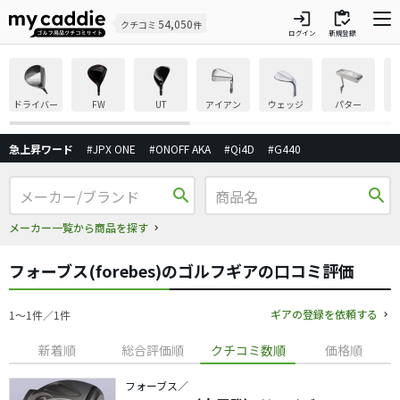
login
inventory
54,050
クチコミ
件
ログイン
新規登録
ドライバー
FW
UT
アイアン
ウェッジ
パター
急上昇ワード
#JPX ONE
#ONOFF AKA
#Qi4D
#G440
search
search
メーカー一覧から商品を探す
フォーブス(forebes)のゴルフギアの口コミ評価
ギアの登録を依頼する
1〜1件／1件
新着順
総合評価順
クチコミ数順
価格順
フォーブス／