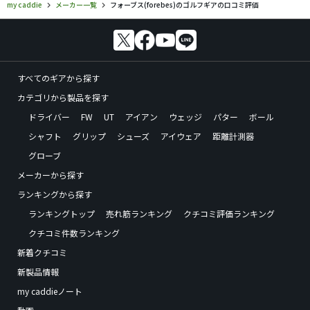
my caddie
メーカー一覧
フォーブス(forebes)のゴルフギアの口コミ評価
すべてのギアから探す
カテゴリから製品を探す
ドライバー
FW
UT
アイアン
ウェッジ
パター
ボール
シャフト
グリップ
シューズ
アイウェア
距離計測器
グローブ
メーカーから探す
ランキングから探す
ランキングトップ
売れ筋ランキング
クチコミ評価ランキング
クチコミ件数ランキング
新着クチコミ
新製品情報
my caddieノート