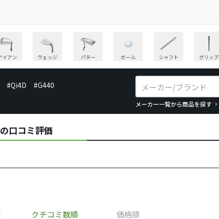
アイアン
ウェッジ
パター
ボール
シャフト
グリップ
#Qi4D
#G440
メーカー一覧から商品を探す
ギアの口コミ評価
順
クチコミ数順
価格順