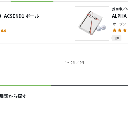
姜商事／AL
）ACSEND1 ボール
ALPH
オープン
6.0
1件
1〜2件／2件
アの種類から探す