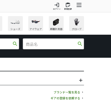
login
inventory
ログイン
新規登録
シューズ
アイウェア
距離計測器
グローブ
search
search
ブランド一覧を見る
ギアの登録を依頼する