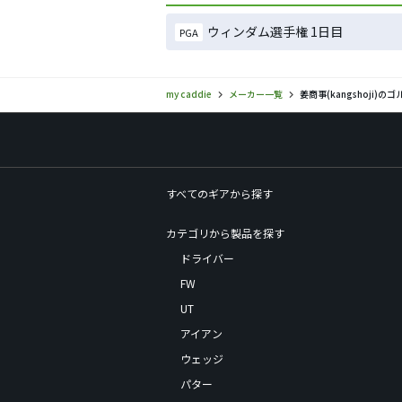
ウィンダム選手権 1日目
PGA
my caddie
メーカー一覧
姜商事(kangshoji)
すべてのギアから探す
カテゴリから製品を探す
ドライバー
FW
UT
アイアン
ウェッジ
パター