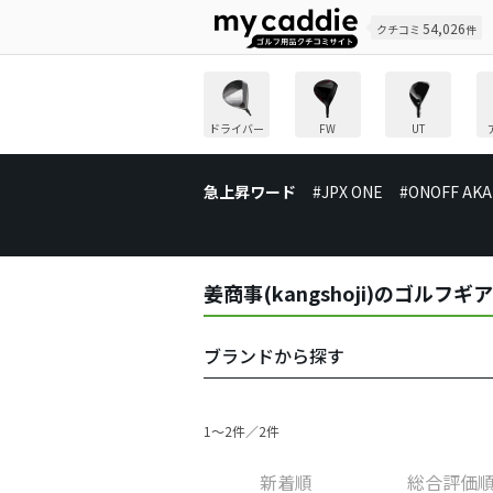
54,026
クチコミ
件
ドライバー
FW
UT
急上昇ワード
#JPX ONE
#ONOFF AKA
姜商事(kangshoji)のゴルフ
ブランドから探す
1〜2件／2件
新着順
総合評価