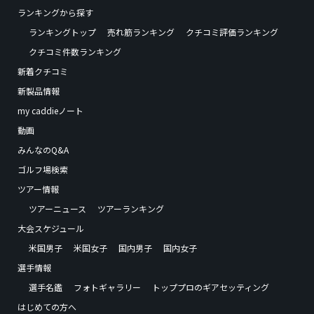
ランキングから探す
ランキングトップ
売れ筋ランキング
クチコミ評価ランキング
クチコミ件数ランキング
新着クチコミ
新製品情報
my caddieノート
動画
みんなのQ&A
ゴルフ場検索
ツアー情報
ツアーニュース
ツアーランキング
大会スケジュール
米国男子
米国女子
国内男子
国内女子
選手情報
選手名鑑
フォトギャラリー
トッププロのギアセッティング
はじめての方へ