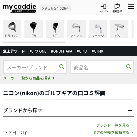
login
inventory
54,026
クチコミ
件
ログイン
新規登録
ドライバー
FW
UT
アイアン
ウェッジ
パター
急上昇ワード
#JPX ONE
#ONOFF AKA
#Qi4D
#G440
search
search
メーカー一覧から商品を探す
ニコン(nikon)のゴルフギアの口コミ評価
ブランドから探す
ブランド一覧を見る
ギアの登録を依頼する
1〜21件／21件