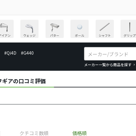
アイアン
ウェッジ
パター
ボール
シャフト
グリップ
#Qi4D
#G440
メーカー一覧から商品を探す
ゴルフギアの口コミ評価
順
クチコミ数順
価格順