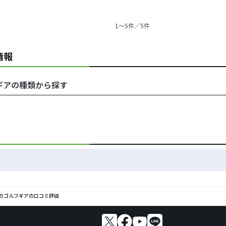
1〜5件／5件
情報
ブ・ギアの種類から探す
lf)のゴルフギアの口コミ評価