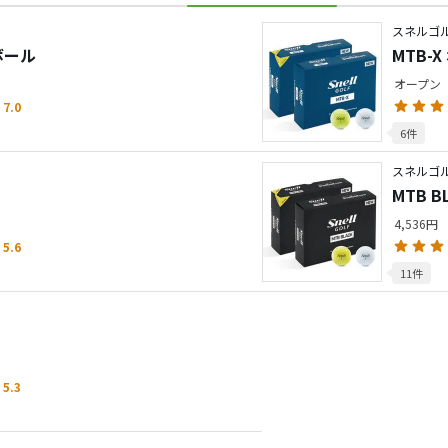
スネルゴル
ボール
MTB-
オープン
7.0
6件
スネルゴル
MTB B
4,536円
5.6
11件
5.3