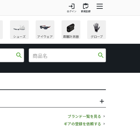
login
inventory
ログイン
新規登録
シューズ
アイウェア
距離計測器
グローブ
search
search
ブランド一覧を見る
ギアの登録を依頼する