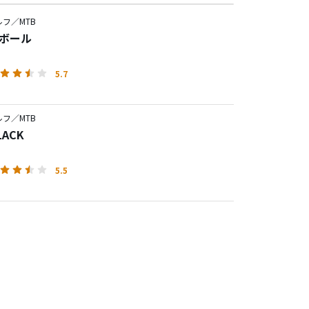
フ／MTB
X ボール
5.7
フ／MTB
LACK
5.5