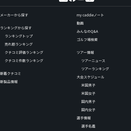
メーカーから探す
my caddieノート
動画
ランキングから探す
みんなのQ&A
ランキングトップ
ゴルフ場検索
売れ筋ランキング
クチコミ評価ランキング
ツアー情報
クチコミ件数ランキング
ツアーニュース
ツアーランキング
新着クチコミ
大会スケジュール
新製品情報
米国男子
米国女子
国内男子
国内女子
選手情報
選手名鑑