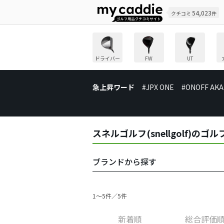
54,023
クチコミ
件
ドライバー
FW
UT
急上昇ワード
#JPX ONE
#ONOFF AKA
スネルゴルフ(snellgolf)の
ブランドから探す
1〜5件／5件
新着順
総合評価