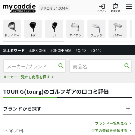
login
inventory
54,034
クチコミ
件
ログイン
新規登録
ドライバー
FW
UT
アイアン
ウェッジ
パター
急上昇ワード
#JPX ONE
#ONOFF AKA
#Qi4D
#G440
search
search
メーカー一覧から商品を探す
TOUR G(tourg)のゴルフギアの口コミ評価
ブランドから探す
ブランド一覧を見る
ギアの登録を依頼する
1〜3件／3件