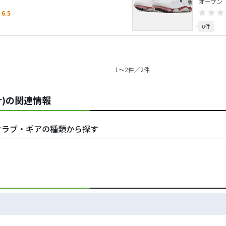
オープン
6.5
0件
1〜2件／2件
ur)の関連情報
)をクラブ・ギアの種類から探す