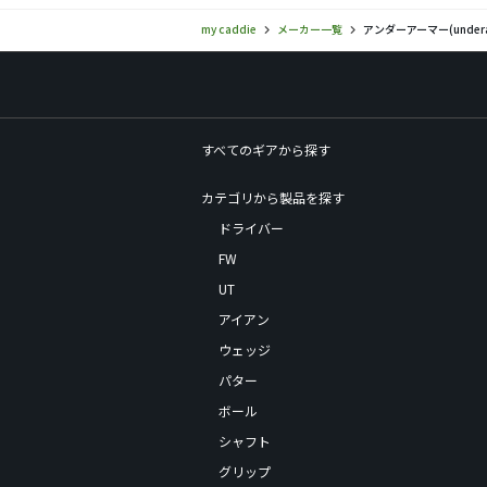
my caddie
メーカー一覧
アンダーアーマー(unde
すべてのギアから探す
カテゴリから製品を探す
ドライバー
FW
UT
アイアン
ウェッジ
パター
ボール
シャフト
グリップ