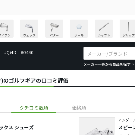
アイアン
ウェッジ
パター
ボール
シャフト
グリップ
#Qi4D
#G440
メーカー一覧から商品を探す
our)のゴルフギアの口コミ評価
順
クチコミ数順
価格順
アンダー
テックス シューズ
スピース