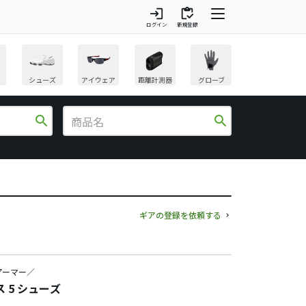
login
inventory
ログイン
新規登録
シューズ
アイウェア
距離計測器
グローブ
search
search
ギアの登録を依頼する
アーマー／
 5 シューズ