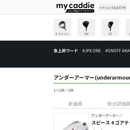
54,037
クチコミ
件
ドライバー
FW
UT
急上昇ワード
#JPX ONE
#ONOFF AKA
アンダーアーマー(underarm
1〜2件／2件
新着順
総合評価
アンダーアーマー／
スピース 4 ゴア