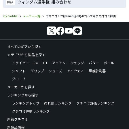
ウィンダム選手権 組み合わせ
PGA
my caddie
メーカー一覧
ヤマニゴルフ(yamanigolf)のゴルフギアの口コミ評価
すべてのギアから探す
カテゴリから製品を探す
ドライバー
FW
UT
アイアン
ウェッジ
パター
ボール
シャフト
グリップ
シューズ
アイウェア
距離計測器
グローブ
メーカーから探す
ランキングから探す
ランキングトップ
売れ筋ランキング
クチコミ評価ランキング
クチコミ件数ランキング
新着クチコミ
新製品情報