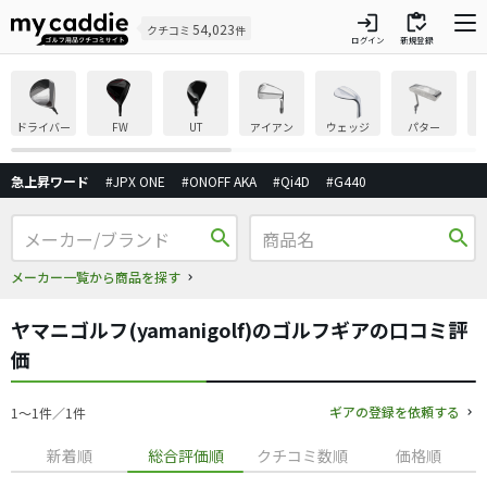
login
inventory
54,023
クチコミ
件
ログイン
新規登録
ドライバー
FW
UT
アイアン
ウェッジ
パター
急上昇ワード
#JPX ONE
#ONOFF AKA
#Qi4D
#G440
search
search
メーカー一覧から商品を探す
ヤマニゴルフ(yamanigolf)のゴルフギアの口コミ評
価
ギアの登録を依頼する
1〜1件／1件
新着順
総合評価順
クチコミ数順
価格順