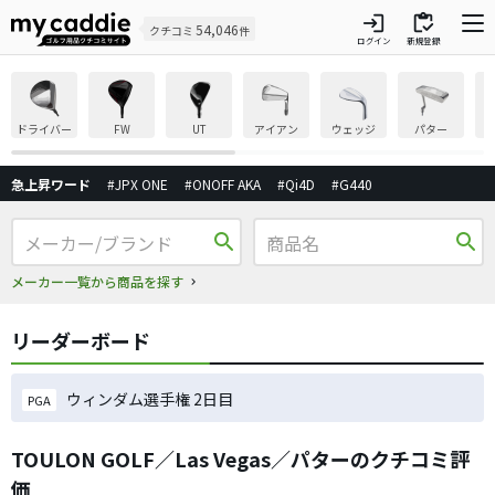
login
inventory
54,046
クチコミ
件
ログイン
新規登録
ドライバー
FW
UT
アイアン
ウェッジ
パター
急上昇ワード
#JPX ONE
#ONOFF AKA
#Qi4D
#G440
search
search
メーカー一覧から商品を探す
リーダーボード
ウィンダム選手権 2日目
PGA
TOULON GOLF／Las Vegas／パターのクチコミ評
価