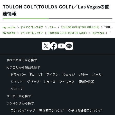
TOULON GOLF(TOULON GOLF)／Las Vegasの関
連情報
my caddie
すべてのゴルフギア
パター
TOULON GOLF(TOULON GOLF)
TOULON GOLF／Las Vegas／パターの口コミ評価
my caddie
すべてのゴルフギア
TOULON GOLF(TOULON GOLF)
Las Vegas
TOU
すべてのギアから探す
カテゴリから製品を探す
ドライバー
FW
UT
アイアン
ウェッジ
パター
ボール
シャフト
グリップ
シューズ
アイウェア
距離計測器
グローブ
メーカーから探す
ランキングから探す
ランキングトップ
売れ筋ランキング
クチコミ評価ランキング