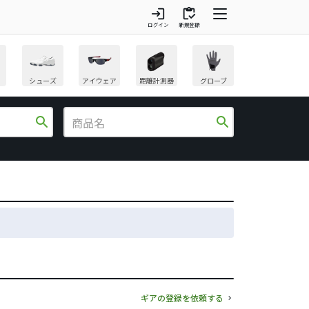
login
inventory
ログイン
新規登録
シューズ
アイウェア
距離計測器
グローブ
search
search
ギアの登録を依頼する