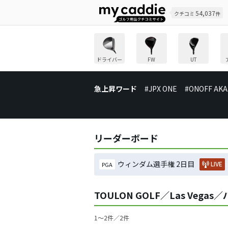
54,037
クチコミ
件
ドライバー
FW
UT
急上昇ワード
#JPX ONE
#ONOFF AKA
リーダーボード
ウィンダム選手権 2日目
LIVE
PGA
TOULON GOLF／Las Veg
1〜2件／2件