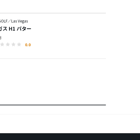
OLF／Las Vegas
ス H1 パター
円
0.0