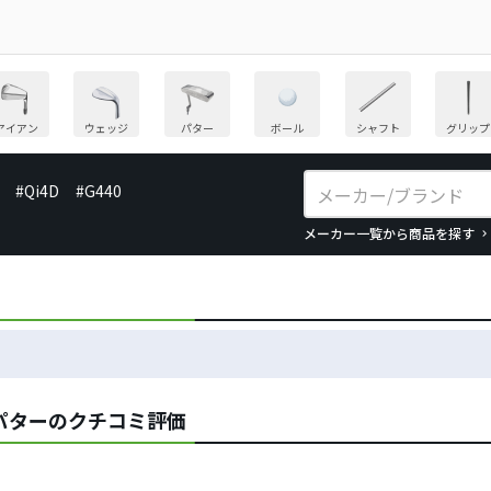
アイアン
ウェッジ
パター
ボール
シャフト
グリップ
#Qi4D
#G440
メーカー一覧から商品を探す
as／パターのクチコミ評価