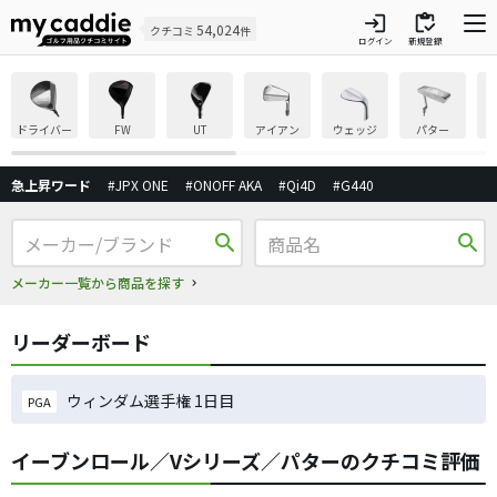
login
inventory
54,024
クチコミ
件
ログイン
新規登録
ドライバー
FW
UT
アイアン
ウェッジ
パター
急上昇ワード
#JPX ONE
#ONOFF AKA
#Qi4D
#G440
search
search
メーカー一覧から商品を探す
リーダーボード
ウィンダム選手権 1日目
PGA
イーブンロール／Vシリーズ／パターのクチコミ評価