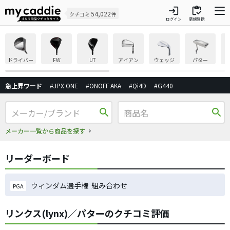
login
inventory
54,022
クチコミ
件
ログイン
新規登録
ドライバー
FW
UT
アイアン
ウェッジ
パター
急上昇ワード
#JPX ONE
#ONOFF AKA
#Qi4D
#G440
search
search
メーカー一覧から商品を探す
リーダーボード
ウィンダム選手権 組み合わせ
PGA
リンクス(lynx)／パターのクチコミ評価