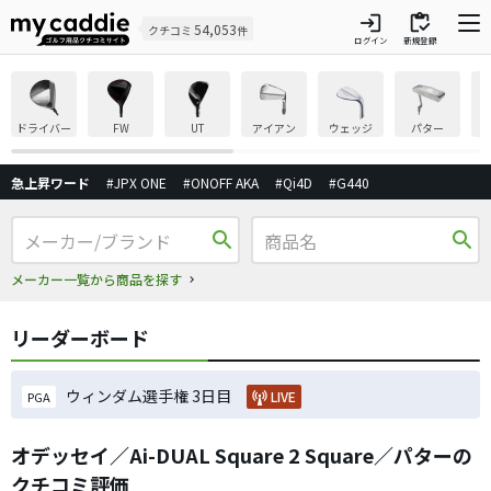
login
inventory
54,053
クチコミ
件
ログイン
新規登録
ドライバー
FW
UT
アイアン
ウェッジ
パター
急上昇ワード
#JPX ONE
#ONOFF AKA
#Qi4D
#G440
search
search
メーカー一覧から商品を探す
リーダーボード
ウィンダム選手権 3日目
LIVE
PGA
オデッセイ／Ai-DUAL Square 2 Square／パターの
クチコミ評価