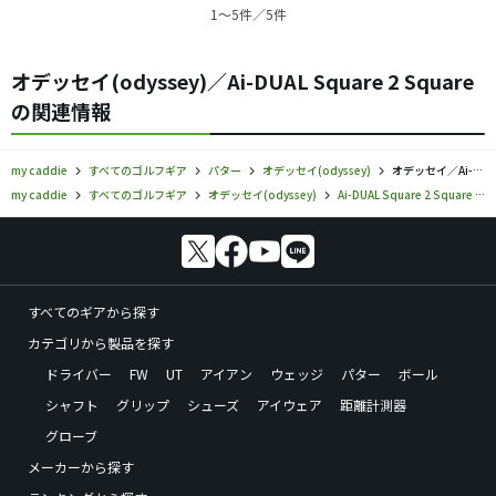
1〜5件／5件
オデッセイ(odyssey)／Ai-DUAL Square 2 Square
の関連情報
my caddie
すべてのゴルフギア
パター
オデッセイ(odyssey)
オデッセイ／Ai-DUAL Square 2 Square／パターの口コミ評価
my caddie
すべてのゴルフギア
オデッセイ(odyssey)
Ai-DUAL Square 2 Square
すべてのギアから探す
カテゴリから製品を探す
ドライバー
FW
UT
アイアン
ウェッジ
パター
ボール
シャフト
グリップ
シューズ
アイウェア
距離計測器
グローブ
メーカーから探す