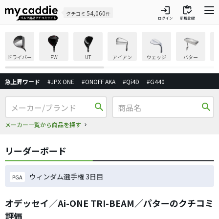
login
inventory
54,060
クチコミ
件
ログイン
新規登録
ドライバー
FW
UT
アイアン
ウェッジ
パター
急上昇ワード
#JPX ONE
#ONOFF AKA
#Qi4D
#G440
search
search
メーカー一覧から商品を探す
リーダーボード
ウィンダム選手権 3日目
PGA
オデッセイ／Ai-ONE TRI-BEAM／パターのクチコミ
評価