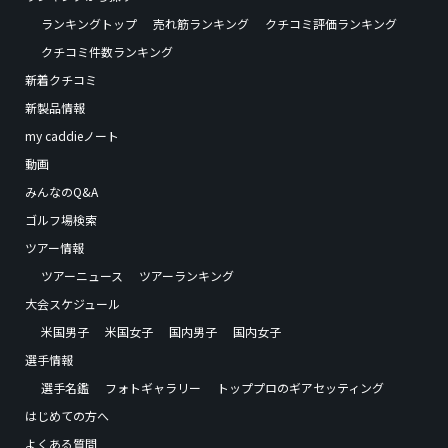
ランキングトップ
売れ筋ランキング
クチコミ評価ランキング
クチコミ件数ランキング
新着クチコミ
新製品情報
my caddieノート
動画
みんなのQ&A
ゴルフ場検索
ツアー情報
ツアーニュース
ツアーランキング
大会スケジュール
米国男子
米国女子
国内男子
国内女子
選手情報
選手名鑑
フォトギャラリー
トッププロのギアセッティング
はじめての方へ
よくある質問