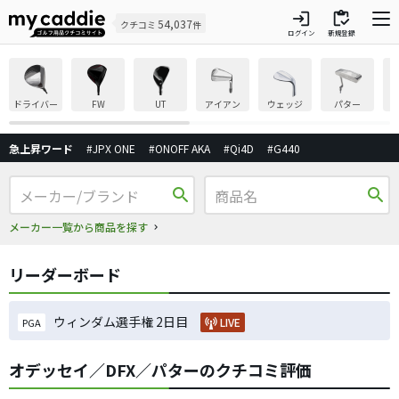
login
inventory
54,037
クチコミ
件
ログイン
新規登録
ドライバー
FW
UT
アイアン
ウェッジ
パター
急上昇ワード
#JPX ONE
#ONOFF AKA
#Qi4D
#G440
search
search
メーカー一覧から商品を探す
リーダーボード
ウィンダム選手権 2日目
LIVE
PGA
オデッセイ／DFX／パターのクチコミ評価