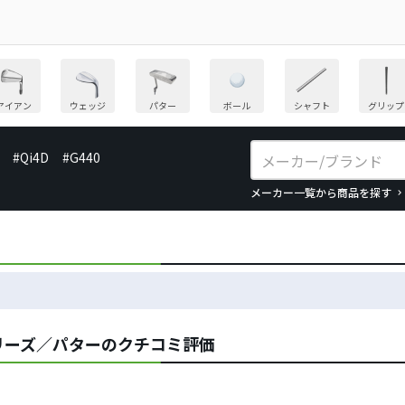
アイアン
ウェッジ
パター
ボール
シャフト
グリップ
#Qi4D
#G440
メーカー一覧から商品を探す
リーズ／パターのクチコミ評価