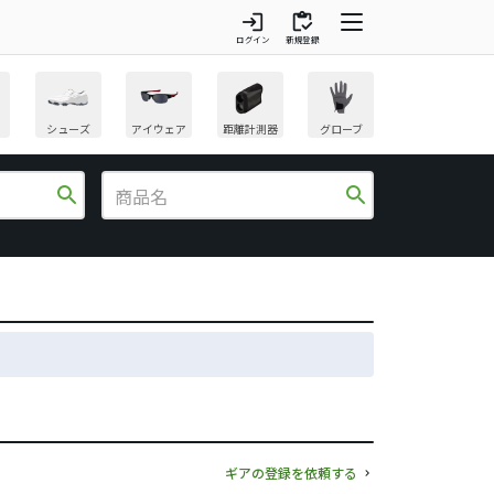
login
inventory
ログイン
新規登録
シューズ
アイウェア
距離計測器
グローブ
search
search
ギアの登録を依頼する