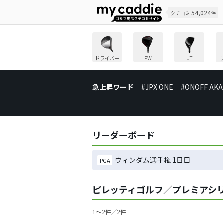
54,024
クチコミ
件
ドライバー
FW
UT
急上昇ワード
#JPX ONE
#ONOFF AKA
リーダーボード
ウィンダム選手権 1日目
PGA
ピレッティゴルフ／プレミアシ
1〜2件／2件