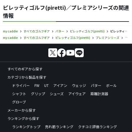
ピレッティゴルフ(piretti)／プレミアシリーズの関連
情報
my caddie
すべてのゴルフギア
パター
ピレッティゴルフ(piretti)
ピレッティゴルフ／プレミアシリーズ／パターの口コミ評価
my caddie
すべてのゴルフギア
ピレッティゴルフ(piretti)
プレミアシリーズ
ピレ
すべてのギアから探す
カテゴリから製品を探す
ドライバー
FW
UT
アイアン
ウェッジ
パター
ボール
シャフト
グリップ
シューズ
アイウェア
距離計測器
グローブ
メーカーから探す
ランキングから探す
ランキングトップ
売れ筋ランキング
クチコミ評価ランキング