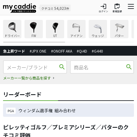
login
inventory
54,023
クチコミ
件
ログイン
新規登録
ドライバー
FW
UT
アイアン
ウェッジ
パター
急上昇ワード
#JPX ONE
#ONOFF AKA
#Qi4D
#G440
search
search
メーカー一覧から商品を探す
リーダーボード
ウィンダム選手権 組み合わせ
PGA
ピレッティゴルフ／プレミアシリーズ／パターのク
チコミ評価