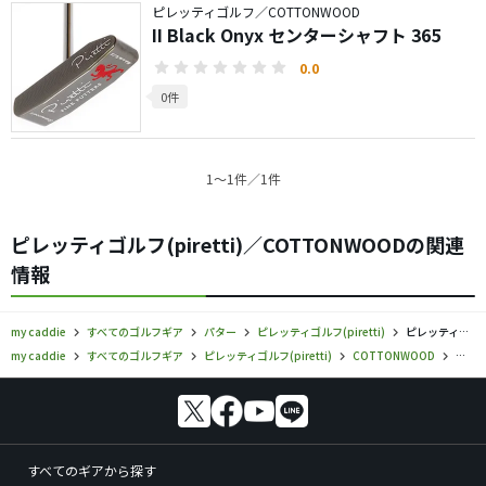
ピレッティゴルフ／COTTONWOOD
II Black Onyx センターシャフト 365
0.0
0件
1〜1件／1件
ピレッティゴルフ(piretti)／COTTONWOODの関連
情報
my caddie
すべてのゴルフギア
パター
ピレッティゴルフ(piretti)
ピレッティゴルフ／COTTONWOOD／パターの口コミ評価
my caddie
すべてのゴルフギア
ピレッティゴルフ(piretti)
COTTONWOOD
ピレッ
すべてのギアから探す