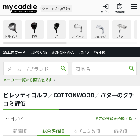
login
inventory
54,077
クチコミ
件
ログイン
新規登録
ドライバー
FW
UT
アイアン
ウェッジ
パター
急上昇ワード
#JPX ONE
#ONOFF AKA
#Qi4D
#G440
search
search
メーカー一覧から商品を探す
ピレッティゴルフ／COTTONWOOD／パターのクチ
コミ評価
ギアの登録を依頼する
1〜1件／1件
新着順
総合評価順
クチコミ数順
価格順