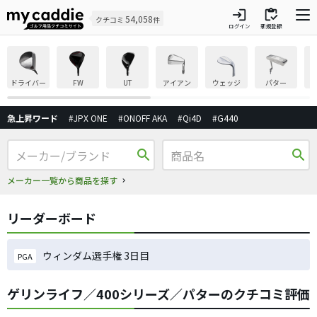
login
inventory
54,058
クチコミ
件
ログイン
新規登録
ドライバー
FW
UT
アイアン
ウェッジ
パター
急上昇ワード
#JPX ONE
#ONOFF AKA
#Qi4D
#G440
search
search
メーカー一覧から商品を探す
リーダーボード
ウィンダム選手権 3日目
PGA
ゲリンライフ／400シリーズ／パターのクチコミ評価