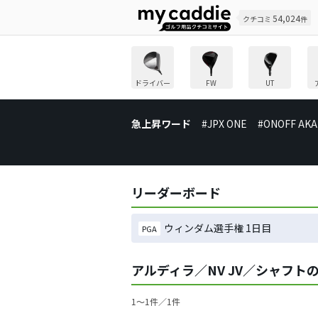
54,024
クチコミ
件
ドライバー
FW
UT
急上昇ワード
#JPX ONE
#ONOFF AKA
リーダーボード
ウィンダム選手権 1日目
PGA
アルディラ／NV JV／シャフト
1〜1件／1件