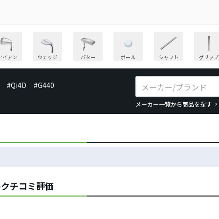
アイアン
ウェッジ
パター
ボール
シャフト
グリップ
#Qi4D
#G440
メーカー一覧から商品を探す
のクチコミ評価