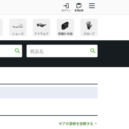
login
inventory
ログイン
新規登録
シューズ
アイウェア
距離計測器
グローブ
search
search
ギアの登録を依頼する