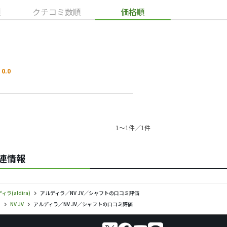
順
クチコミ数順
価格順
0.0
1〜1件／1件
関連情報
ィラ(aldira)
アルディラ／NV JV／シャフトの口コミ評価
)
NV JV
アルディラ／NV JV／シャフトの口コミ評価