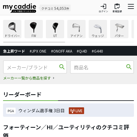
login
inventory
54,053
クチコミ
件
ログイン
新規登録
ドライバー
FW
UT
アイアン
ウェッジ
パター
急上昇ワード
#JPX ONE
#ONOFF AKA
#Qi4D
#G440
search
search
メーカー一覧から商品を探す
リーダーボード
ウィンダム選手権 3日目
LIVE
PGA
フォーティーン／HI／ユーティリティのクチコミ評
価