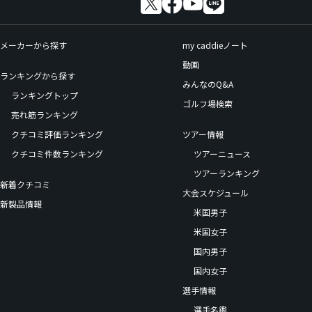
メーカーから探す
my caddieノート
動画
ランキングから探す
みんなのQ&A
ランキングトップ
ゴルフ場検索
売れ筋ランキング
クチコミ評価ランキング
ツアー情報
クチコミ件数ランキング
ツアーニュース
ツアーランキング
新着クチコミ
大会スケジュール
新製品情報
米国男子
米国女子
国内男子
国内女子
選手情報
選手名鑑