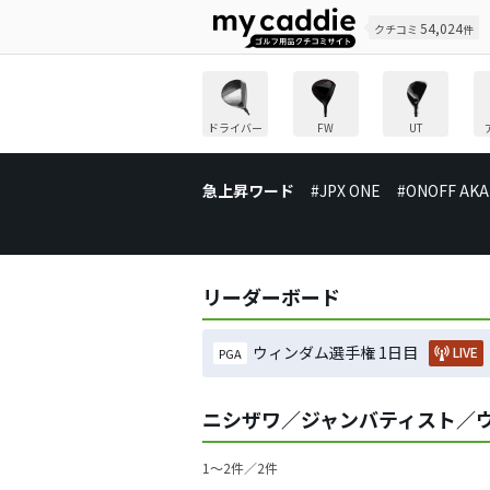
54,024
クチコミ
件
ドライバー
FW
UT
急上昇ワード
#JPX ONE
#ONOFF AKA
リーダーボード
ウィンダム選手権 1日目
LIVE
PGA
ニシザワ／ジャンバティスト／
1〜2件／2件