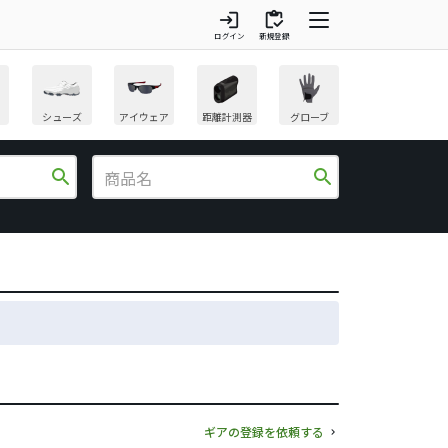
login
inventory
ログイン
新規登録
シューズ
アイウェア
距離計測器
グローブ
search
search
ギアの登録を依頼する