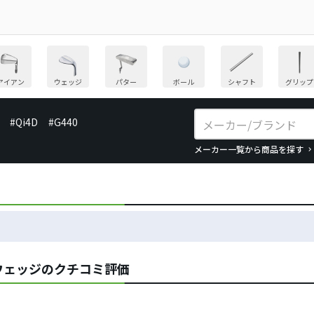
アイアン
ウェッジ
パター
ボール
シャフト
グリップ
#Qi4D
#G440
メーカー一覧から商品を探す
ウェッジのクチコミ評価