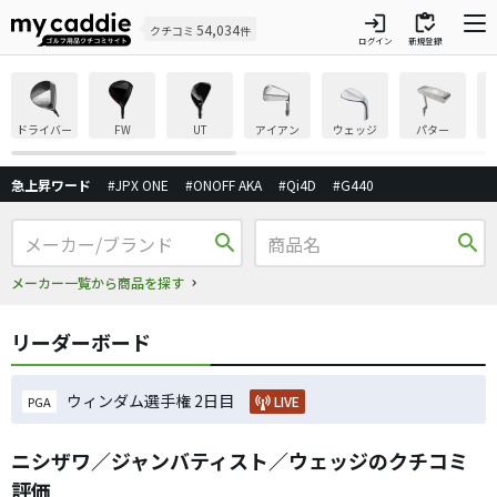
login
inventory
54,034
クチコミ
件
ログイン
新規登録
ドライバー
FW
UT
アイアン
ウェッジ
パター
急上昇ワード
#JPX ONE
#ONOFF AKA
#Qi4D
#G440
search
search
メーカー一覧から商品を探す
リーダーボード
ウィンダム選手権 2日目
LIVE
PGA
ニシザワ／ジャンバティスト／ウェッジのクチコミ
評価