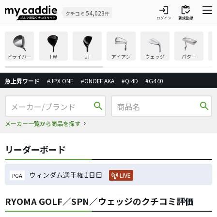
login
inventory
54,023
クチコミ
件
ログイン
新規登録
ドライバー
FW
UT
アイアン
ウェッジ
パター
急上昇ワード
#JPX ONE
#ONOFF AKA
#Qi4D
#G440
search
search
メーカー一覧から商品を探す
リーダーボード
ウィンダム選手権 1日目
LIVE
PGA
RYOMA GOLF／SPN／ウェッジのクチコミ評価