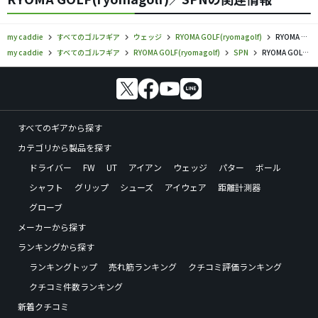
my caddie
すべてのゴルフギア
ウェッジ
RYOMA GOLF(ryomagolf)
RYOMA GOLF／SPN／ウェッジの口コミ評価
my caddie
すべてのゴルフギア
RYOMA GOLF(ryomagolf)
SPN
RYOMA GOLF／SPN／ウェッジの口コミ評価
すべてのギアから探す
カテゴリから製品を探す
ドライバー
FW
UT
アイアン
ウェッジ
パター
ボール
シャフト
グリップ
シューズ
アイウェア
距離計測器
グローブ
メーカーから探す
ランキングから探す
ランキングトップ
売れ筋ランキング
クチコミ評価ランキング
クチコミ件数ランキング
新着クチコミ