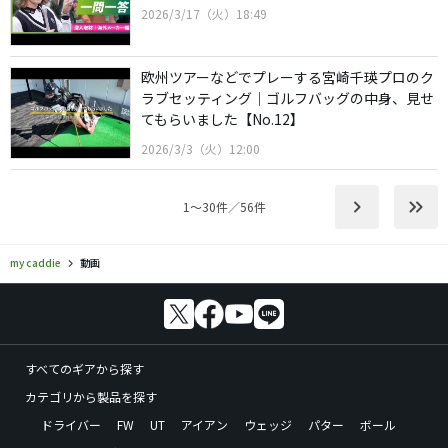
2026/3/17（火）18:49
欧州ツアーなどでプレーする宮崎千瑛プロのク
ラブセッティング｜ゴルフバッグの中身、見せ
てもらいました【No.12】
2026/3/3（火）12:00
keyboard_arrow_right
keyboard_double_arrow_right
1〜30件／56件
my caddie
動画
すべてのギアから探す
カテゴリから製品を探す
ドライバー
FW
UT
アイアン
ウェッジ
パター
ボール