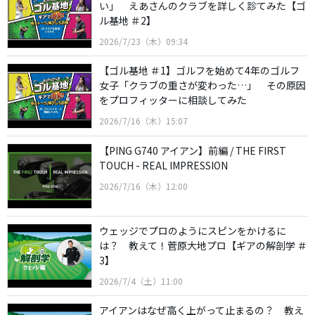
い」 えあさんのクラブを詳しく診てみた【ゴ
ル基地 ＃2】
2026/7/23（木）09:34
【ゴル基地 ＃1】ゴルフを始めて4年のゴルフ
女子「クラブの重さが変わった…」 その原因
をプロフィッターに相談してみた
2026/7/16（木）15:07
【PING G740 アイアン】前編 / THE FIRST
TOUCH - REAL IMPRESSION
2026/7/16（木）12:00
ウェッジでプロのようにスピンをかけるに
は？ 教えて！菅原大地プロ【ギアの解剖学 ＃
3】
2026/7/4（土）11:00
アイアンはなぜ高く上がって止まるの？ 教え