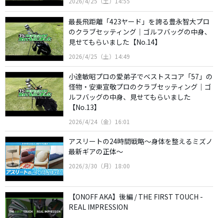
2026/4/25（土）14:55
最長飛距離「423ヤード」を誇る豊永智大プロ
のクラブセッティング｜ゴルフバッグの中身、
見せてもらいました【No.14】
2026/4/25（土）14:49
小達敏昭プロの愛弟子でベストスコア「57」の
怪物・安東宣敬プロのクラブセッティング｜ゴ
ルフバッグの中身、見せてもらいました
【No.13】
2026/4/24（金）16:01
アスリートの24時間戦略〜身体を整えるミズノ
最新ギアの正体〜
2026/3/30（月）18:00
【ONOFF AKA】後編 / THE FIRST TOUCH -
REAL IMPRESSION