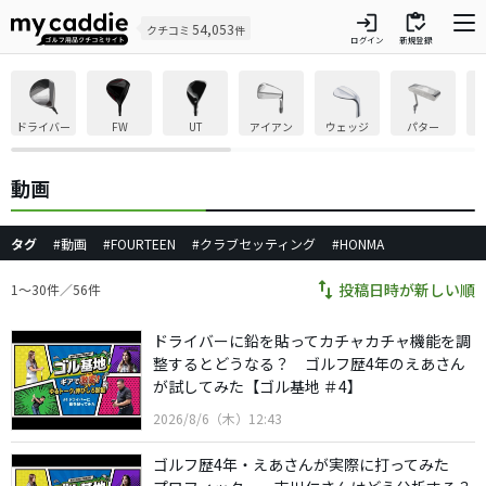
login
inventory
54,053
クチコミ
件
ログイン
新規登録
ドライバー
FW
UT
アイアン
ウェッジ
パター
動画
タグ
#動画
#FOURTEEN
#クラブセッティング
#HONMA
swap_vert
投稿日時が新しい順
1〜30件／56件
ドライバーに鉛を貼ってカチャカチャ機能を調
整するとどうなる？ ゴルフ歴4年のえあさん
が試してみた【ゴル基地 ＃4】
2026/8/6（木）12:43
ゴルフ歴4年・えあさんが実際に打ってみた