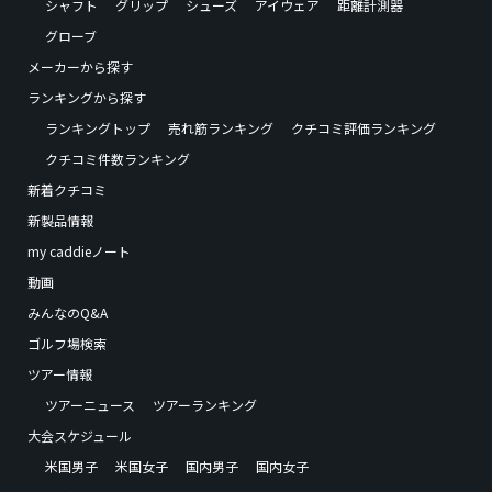
シャフト
グリップ
シューズ
アイウェア
距離計測器
グローブ
メーカーから探す
ランキングから探す
ランキングトップ
売れ筋ランキング
クチコミ評価ランキング
クチコミ件数ランキング
新着クチコミ
新製品情報
my caddieノート
動画
みんなのQ&A
ゴルフ場検索
ツアー情報
ツアーニュース
ツアーランキング
大会スケジュール
米国男子
米国女子
国内男子
国内女子