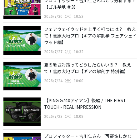
プロフィッター・吉川仁さんはどう分析する？
【ゴル基地 ＃3】
2026/7/30（木）10:53
フェアウェイウッドを上手く打つには？ 教え
て！菅原大地プロ【ギアの解剖学 フェアウェイ
ウッド編】
2026/7/27（月）10:32
夏の暑さ対策ってどうしたらいいの？ 教え
て！菅原大地プロ【ギアの解剖学 特別編】
2026/7/24（金）10:00
【PING G740アイアン】後編 / THE FIRST
TOUCH - REAL IMPRESSION
2026/7/23（木）18:08
プロフィッター・吉川仁さん「可能性しかな