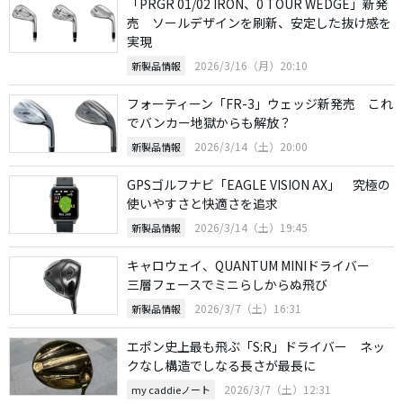
「PRGR 01/02 IRON、0 TOUR WEDGE」新発
売 ソールデザインを刷新、安定した抜け感を
実現
2026/3/16（月）20:10
新製品情報
フォーティーン「FR-3」ウェッジ新発売 これ
でバンカー地獄からも解放？
2026/3/14（土）20:00
新製品情報
GPSゴルフナビ「EAGLE VISION AX」 究極の
使いやすさと快適さを追求
2026/3/14（土）19:45
新製品情報
キャロウェイ、QUANTUM MINIドライバー
三層フェースでミニらしからぬ飛び
2026/3/7（土）16:31
新製品情報
エポン史上最も飛ぶ「S:R」ドライバー ネッ
クなし構造でしなる長さが最長に
2026/3/7（土）12:31
my caddieノート