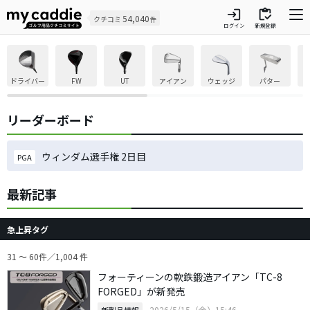
login
inventory
54,040
クチコミ
件
ログイン
新規登録
ドライバー
FW
UT
アイアン
ウェッジ
パター
リーダーボード
ウィンダム選手権 2日目
PGA
最新記事
急上昇タグ
31 ～ 60件／1,004 件
フォーティーンの軟鉄鍛造アイアン「TC-8
FORGED」が新発売
2026/5/15（金）15:46