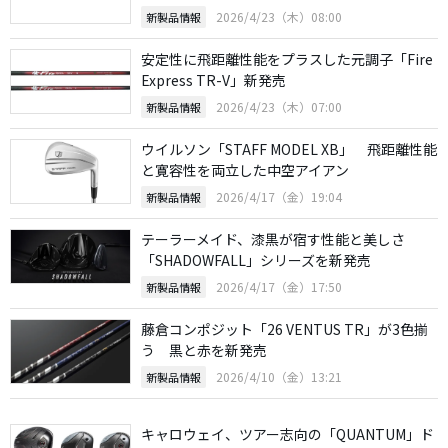
2026/4/23（木）08:00
新製品情報
安定性に飛距離性能をプラスした元調子「Fire
Express TR-V」新発売
2026/4/23（木）07:00
新製品情報
ウイルソン「STAFF MODEL XB」 飛距離性能
と寛容性を両立した中空アイアン
2026/4/17（金）19:04
新製品情報
テーラーメイド、漆黒が宿す性能と美しさ
「SHADOWFALL」シリーズを新発売
2026/4/17（金）17:50
新製品情報
藤倉コンポジット「26 VENTUS TR」が3色揃
う 黒と赤を新発売
2026/4/10（金）13:21
新製品情報
キャロウェイ、ツアー志向の「QUANTUM」ド