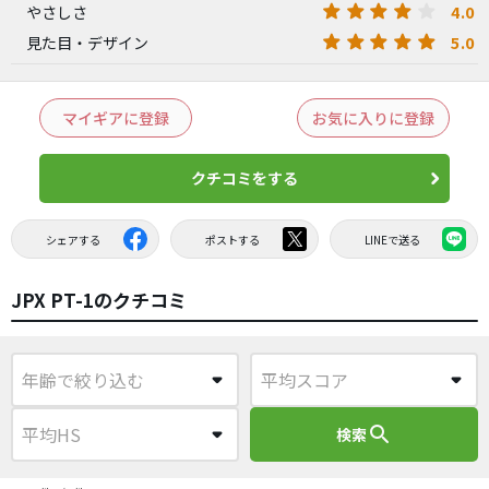
4.0
やさしさ
5.0
見た目・デザイン
マイギアに登録
お気に入りに登録
クチコミをする
シェアする
ポストする
LINEで送る
JPX PT-1のクチコミ
search
検索