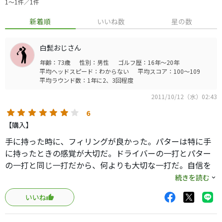
1〜1件／1件
新着順
いいね数
星の数
白髭おじさん
年齢：73歳
性別：男性
ゴルフ歴：16年～20年
平均ヘッドスピード：わからない
平均スコア：100～109
平均ラウンド数：1年に2、3回程度
2011/10/12（水）02:43
6
【購入】
手に持った時に、フィリングが良かった。パターは特に手
に持ったときの感覚が大切だ。ドライバーの一打とパター
の一打と同じ一打だから、何よりも大切な一打だ。自信を
持って打てるパターです。パターは自分の目で見てアンジュ
続きを読む
レーションや芝の芽を読む事が大切ですが、パターの相性
いいね
がどれだけ良いのかが、鍵になると思うのですが、その時
に一番大切なのは迷って買ったパターより持った時の瞬間