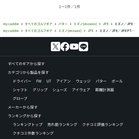
の感覚を大切にしたい。高い買い物をするのだから、始め
1〜1件／1件
に持ったイメージが大切と思う。それがこのパターです。間
違いなし。
my caddie
すべてのゴルフギア
パター
ミズノ(mizuno)
JPX
ミズノ／JPX／JPX PT-1の口コミ評価一覧
my caddie
すべてのゴルフギア
ミズノ(mizuno)
JPX
ミズノ／JPX／JPX PT-1の口コミ評価一覧
すべてのギアから探す
カテゴリから製品を探す
ドライバー
FW
UT
アイアン
ウェッジ
パター
ボール
シャフト
グリップ
シューズ
アイウェア
距離計測器
グローブ
メーカーから探す
ランキングから探す
ランキングトップ
売れ筋ランキング
クチコミ評価ランキング
クチコミ件数ランキング