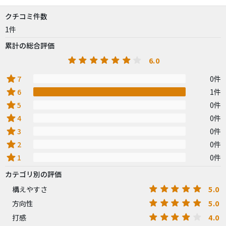
クチコミ件数
1件
累計の総合評価
6.0
star
7
0件
star
6
1件
star
5
0件
star
4
0件
star
3
0件
star
2
0件
star
1
0件
カテゴリ別の評価
5.0
構えやすさ
5.0
方向性
4.0
打感