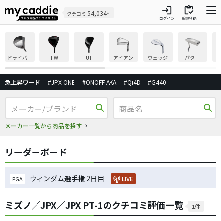
login
inventory
54,034
クチコミ
件
ログイン
新規登録
ドライバー
FW
UT
アイアン
ウェッジ
パター
急上昇ワード
#JPX ONE
#ONOFF AKA
#Qi4D
#G440
search
search
メーカー一覧から商品を探す
リーダーボード
ウィンダム選手権 2日目
LIVE
PGA
ミズノ／JPX／JPX PT-1のクチコミ評価一覧
1件