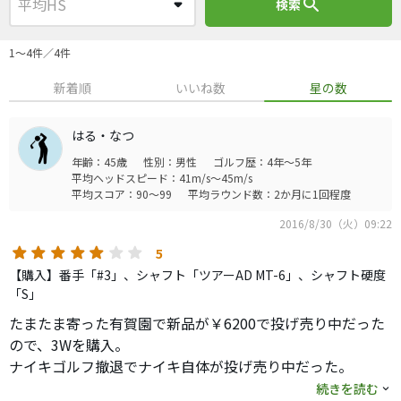
search
検索
1〜4件／4件
新着順
いいね数
星の数
はる・なつ
年齢：45歳
性別：男性
ゴルフ歴：4年～5年
平均ヘッドスピード：41m/s～45m/s
平均スコア：90～99
平均ラウンド数：2か月に1回程度
2016/8/30（火）09:22
5
【購入】番手「#3」、シャフト「ツアーAD MT-6」、シャフト硬度
「S」
たまたま寄った有賀園で新品が￥6200で投げ売り中だった
ので、3Wを購入。
ナイキゴルフ撤退でナイキ自体が投げ売り中だった。
そのまま練習場へ行き、打ち始めたら打ちやすいし、直進
続きを読む