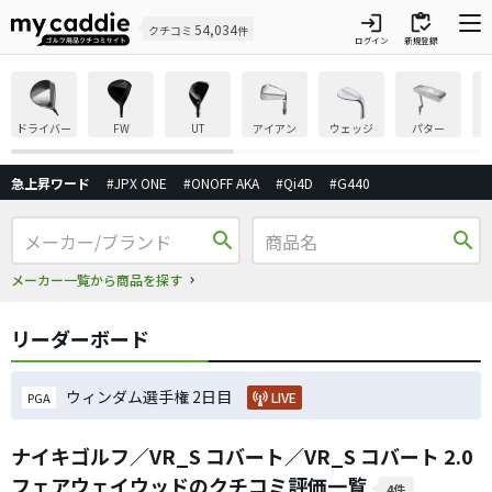
login
inventory
54,034
クチコミ
件
ログイン
新規登録
ドライバー
FW
UT
アイアン
ウェッジ
パター
急上昇ワード
#JPX ONE
#ONOFF AKA
#Qi4D
#G440
search
search
メーカー一覧から商品を探す
リーダーボード
ウィンダム選手権 2日目
LIVE
PGA
ナイキゴルフ／VR_S コバート／VR_S コバート 2.0
フェアウェイウッドのクチコミ評価一覧
4件