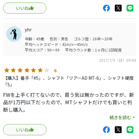
性も高くて、打感も柔らかくて気に入りました。
いいね
赤いヘッドは当初は毒々しいと思いましたが、練習してる
うちに全く気にならなくなるので不思議でした。 テーラ
ーの白いヘッドはダメでしたけど・・・。
yhr
弾道は中弾道で前にグングン伸びていき、捕まりも良い感
年齢：49歳
性別：男性
ゴルフ歴：16年～20年
じでニュートラルで良い感じです。
平均ヘッドスピード：41m/s～45m/s
非常に打ちやいので5Wも追加で購入しました。
平均スコア：90～99
平均ラウンド数：1ヶ月に1回程度
ヘッドが赤、シャフト黄色、グリップ赤の色合い以外は最
2017/7/9（日）09:04
高に気に入ってます。
6
【購入】番手「#5」、シャフト「ツアーAD MT-6」、シャフト硬度
「S」
FWを上手く打てないので、買う気は無かったのですが、新
品が1万円以下だったので、MTシャフトだけでも買いと判
断し購入。
力を抜いて練習を続けていたら、ほぼ思い通りに打てるよ
続きを読む
うになりましたが、なれるまで少し時間が必要でした。
いいね