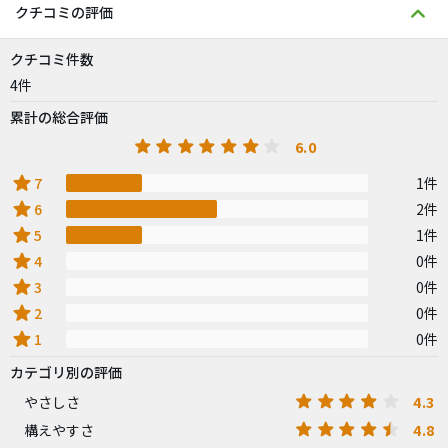
クチコミの評価
クチコミ件数
4件
累計の総合評価
6.0
star
7
1件
star
6
2件
star
5
1件
star
4
0件
star
3
0件
star
2
0件
star
1
0件
カテゴリ別の評価
4.3
やさしさ
4.8
構えやすさ