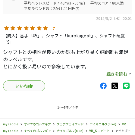
平均ヘッドスピード：46m/s～50m/s
平均スコア：80未満
った中弾道の強い球が出ました。
平均ラウンド数：2か月に1回程度
本当は売却して、ヴェイパースピードＦＷを買うつもりだ
2015/9/2（水）00:01
ったのですが、これだけ打てれば売却の必要もなくなりま
した。
7
初代コバートＦＷよりも小顔で少し緊張感がありますが、
【購入】番手「#5」、シャフト「kurokage xt」、シャフト硬度
打感は良好な部類かと、打音も少しだけ甲高いのですがそ
「S」
れほど派手な音ではなく、他にはない見た目さえ気になら
シャフトとの相性が良いのか球も上がり易く飛距離も満足
なければかなり良いクラブだと思います。
のレベルです。
調整ひとつで物にすることができ、ドライバー共々長く使
とにかく扱い易いので多様しています。
っていきたいと思っています。
方向性、打感、打音も好みだと思いますが私は好きです。
続きを読む
価格も中古市場では安くなっているのも魅力ですが、ノー
いいね
マルシャフトのままではイマイチかもしれません。
コスパは良いと思います。
1〜4件／4件
my caddie
すべてのゴルフギア
フェアウェイウッド
ナイキゴルフ(nike)
VR_S コバート
my caddie
すべてのゴルフギア
ナイキゴルフ(nike)
VR_S コバート
ナイキゴルフ／VR_S コバート／VR_S コバート 2.0 フェアウェイウッドの口コミ評価一覧