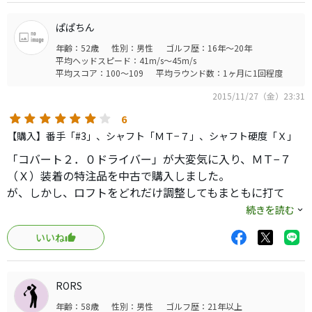
今までは、たまにしかナイスショット出来なかったのが、
購入後はとても楽に高さと飛距離を出せるようになりまし
ぱぱちん
た。
年齢：52歳
性別：男性
ゴルフ歴：16年～20年
平均ヘッドスピード：41m/s～45m/s
平均スコア：100～109
平均ラウンド数：1ヶ月に1回程度
2015/11/27（金）23:31
6
【購入】番手「#3」、シャフト「ＭＴ−７」、シャフト硬度「Ｘ」
「コバート２．０ドライバー」が大変気に入り、ＭＴ−７
（Ｘ）装着の特注品を中古で購入しました。
が、しかし、ロフトをどれだけ調整してもまともに打て
ず、Ｘフレックスが失敗したのかなと思っていたのです
続きを読む
が、11月27日の鳥かごで全く調整していなかったフェース
いいね
の向きを、これまでのニュートラルから左（レフト）のつ
かまり顔にして打ってみたら、これまでとは全く違う真っ
直ぐの強い球が出るようになり、調整効果にびっくりしま
RORS
した。
年齢：58歳
性別：男性
ゴルフ歴：21年以上
これならばと１７°⇒１３°とロフトを立ててみても、つかま