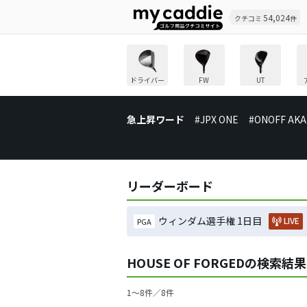
54,024
クチコミ
件
ドライバー
FW
UT
急上昇ワード
#JPX ONE
#ONOFF AKA
リーダーボード
ウィンダム選手権 1日目
LIVE
PGA
HOUSE OF FORGEDの検索結果
1〜8件／8件