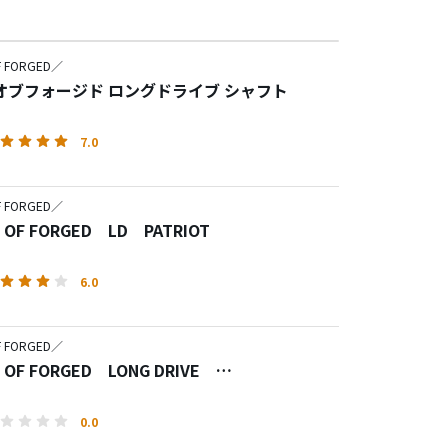
F FORGED／
オブフォージド ロングドライブ シャフト
7.0
F FORGED／
 OF FORGED LD PATRIOT
6.0
F FORGED／
 OF FORGED LONG DRIVE
【WHUP -ｎ-LT】
0.0