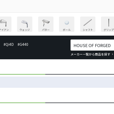
アイアン
ウェッジ
パター
ボール
シャフト
グリップ
#Qi4D
#G440
メーカー一覧から商品を探す