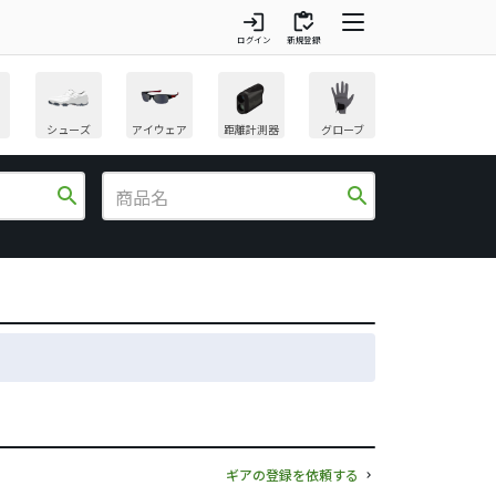
login
inventory
ログイン
新規登録
シューズ
アイウェア
距離計測器
グローブ
search
search
ギアの登録を依頼する