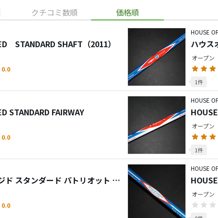
順
クチコミ数順
価格順
HOUSE O
GED STANDARD SHAFT（2011）
ハウス
オープン
0.0
1件
HOUSE O
ED STANDARD FAIRWAY
HOUSE
オープン
0.0
1件
HOUSE O
ド スタンダード パトリオット シ
HOUSE
SHAFT
オープン
0.0
0件