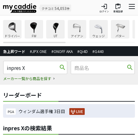
login
inventory
54,053
クチコミ
件
ログイン
新規登録
ドライバー
FW
UT
アイアン
ウェッジ
パター
急上昇ワード
#JPX ONE
#ONOFF AKA
#Qi4D
#G440
search
search
メーカー一覧から商品を探す
リーダーボード
ウィンダム選手権 3日目
LIVE
PGA
inpres Xの検索結果