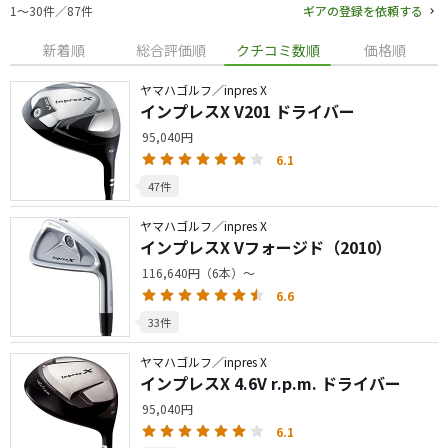
1〜30件／87件
ギアの登録を依頼する
新着順
総合評価順
クチコミ数順
価格順
ヤマハゴルフ／inpres X
インプレスX V201 ドライバー
95,040円
6.1
47件
ヤマハゴルフ／inpres X
インプレスX Vフォージド（2010）
116,640円（6本）～
6.6
33件
ヤマハゴルフ／inpres X
インプレスX 4.6V r.p.m. ドライバー
95,040円
6.1