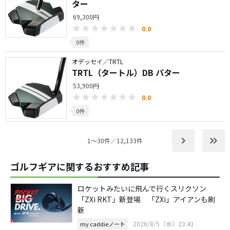
ター
69,300円
0.0
0件
オデッセイ／TRTL
TRTL（タートル）DB パター
53,900円
0.0
0件
keyboard_arrow_right
keyboard_double_arrow_right
1〜30件／12,133件
ゴルフギアに関するおすすめ記事
ロケットみたいに飛んで行くスリクソン
「ZXi RKT」新登場 「ZXi」アイアンも刷
新
2026/8/5（水）23:41
my caddieノート