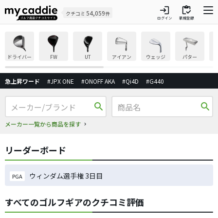
login
inventory
54,059
クチコミ
件
ログイン
新規登録
ドライバー
FW
UT
アイアン
ウェッジ
パター
急上昇ワード
#JPX ONE
#ONOFF AKA
#Qi4D
#G440
search
search
メーカー一覧から商品を探す
リーダーボード
ウィンダム選手権 3日目
PGA
すべてのゴルフギアのクチコミ評価