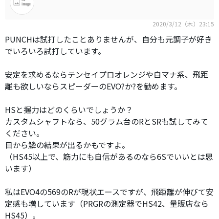
2020/3/12（木）23:15
PUNCHは試打したことありませんが、自分も元調子が好き
でいろいろ試打しています。
安定を求めるならテンセイプロオレンジや白マナ系、飛距
離も欲しいならスピーダーのEVO?か?を勧めます。
HSと握力はどのくらいでしょうか？
カスタムシャフトなら、50グラム台のRとSRも試してみて
ください。
目から鱗の結果が出るかもですよ。
（HS45以上で、筋力にも自信があるのなら6Sでいいとは思
います）
私はEVO4の569のRが現状エースですが、飛距離が伸びて安
定感も増しています（PRGRの測定器でHS42、量販店なら
HS45）。