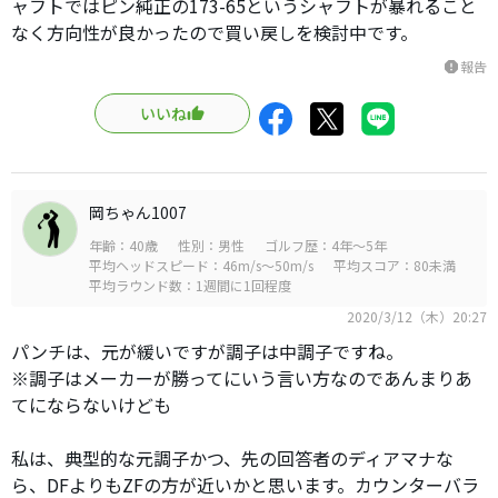
ャフトではピン純正の173-65というシャフトが暴れること
なく方向性が良かったので買い戻しを検討中です。
報告
report
いいね
岡ちゃん1007
年齢：40歳
性別：男性
ゴルフ歴：4年～5年
平均ヘッドスピード：46m/s～50m/s
平均スコア：80未満
平均ラウンド数：1週間に1回程度
2020/3/12（木）20:27
パンチは、元が緩いですが調子は中調子ですね。
※調子はメーカーが勝ってにいう言い方なのであんまりあ
てにならないけども
私は、典型的な元調子かつ、先の回答者のディアマナな
ら、DFよりもZFの方が近いかと思います。カウンターバラ