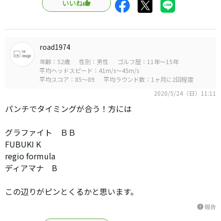
いいね
road1974
年齢：52歳
性別：男性
ゴルフ歴：11年～15年
平均ヘッドスピード：41m/s～45m/s
平均スコア：85～89
平均ラウンド数：1ヶ月に2回程度
2020/5/24（日）11:11
パンチでタイミングが合う！方には
グラファイト ＢＢ
FUBUKI K
regio formula
ディアマナ B
この辺りがピンとくるかと思います。
報告
report