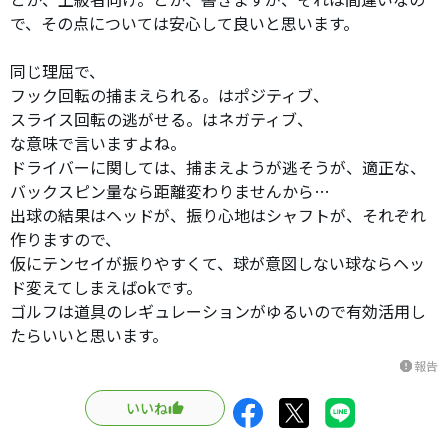
で、その点については安心して良いと思います。
同じ理屈で、
フック回転の捕まえられる。はポジティブ、
スライス回転の逃がせる。はネガティブ、
な意味で言いますよね。
ドライバーに関しては、捕まえようが逃そうが、適正な、
バックスピン量なら距離変わりませんから…
出球の結果はヘッドが、振り心地はシャフトが、それぞれ
作りますので、
仮にテンセイが振りやすくて、球が意図しない球ならヘッ
ド変えてしまえばokです。
ゴルフは道具のレギュレーションがゆるいので有効活用し
たらいいと思います。
報告
report
いいね