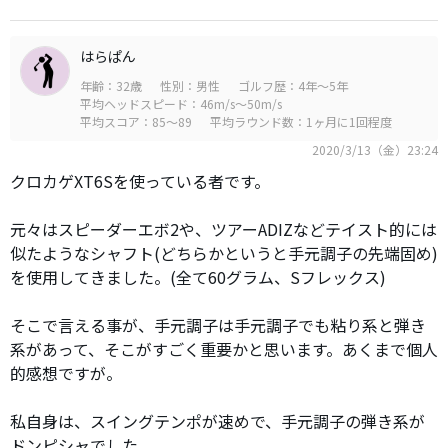
はらぱん
年齢：32歳
性別：男性
ゴルフ歴：4年～5年
平均ヘッドスピード：46m/s～50m/s
平均スコア：85～89
平均ラウンド数：1ヶ月に1回程度
2020/3/13（金）23:24
クロカゲXT6Sを使っている者です。
元々はスピーダーエボ2や、ツアーADIZなどテイスト的には
似たようなシャフト(どちらかというと手元調子の先端固め)
を使用してきました。(全て60グラム、Sフレックス)
そこで言える事が、手元調子は手元調子でも粘り系と弾き
系があって、そこがすごく重要かと思います。あくまで個人
的感想ですが。
私自身は、スイングテンポが速めで、手元調子の弾き系が
ドンピシャでした。