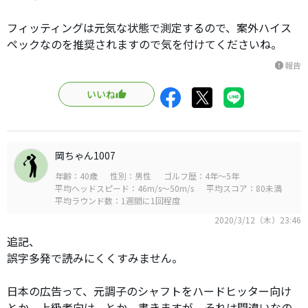
フィッティングは元気な状態で測定するので、案外ハイス
ペックなのを推奨されますので気を付けてくださいね。
報告
report
いいね
岡ちゃん1007
年齢：40歳
性別：男性
ゴルフ歴：4年～5年
平均ヘッドスピード：46m/s～50m/s
平均スコア：80未満
平均ラウンド数：1週間に1回程度
2020/3/12（木）23:46
追記、
誤字多発で読みにくくすみません。
日本の広告って、元調子のシャフトをハードヒッター向け
とか、上級者向け。とか、書きますが、それは間違いなの