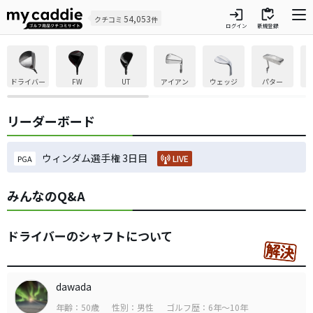
login
inventory
54,053
クチコミ
件
ログイン
新規登録
ドライバー
FW
UT
アイアン
ウェッジ
パター
リーダーボード
ウィンダム選手権 3日目
LIVE
PGA
みんなのQ&A
ドライバーのシャフトについて
dawada
年齢：50歳
性別：男性
ゴルフ歴：6年～10年