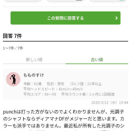
この質問に回答する
回答 7件
1〜7件／7件
新しい順
古い順
もものすけ
年齢：61歳
性別：男性
ゴルフ歴：21年以上
平均ヘッドスピード：41m/s～45m/s
平均スコア：90～99
平均ラウンド数：1ヶ月に1回程度
2020/3/12（木）19:44
punchは打った方がないのでよくわかりませんが、元調子
のシャフトならディアマナDFがメジャーだと思います。カ
ラーも派手ではありません。最近私が所有した元調子のシ