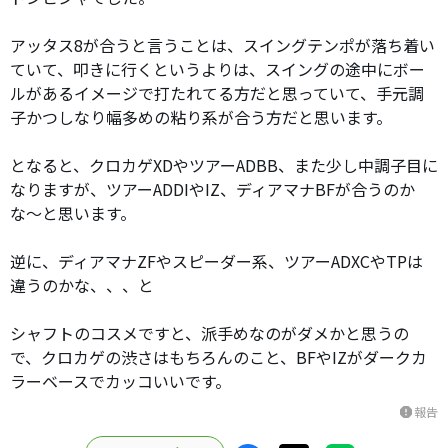
アッタス8が合うと言うことは、スイングテンポが落ち着い
ていて、叩きに行くというよりは、スイングの途中にボー
ルがあるイメージで打たれてる方だと思っていて、手元調
子かつしなり幅多めの粘り系が合う方だと思います。
となると、クロカゲXDやツアーADBB、また少し中調子目に
なりますが、ツアーADDIやIZ、ディアマナBFが合うのか
な〜と思います。
逆に、ディアマナZFやスピーダー系、ツアーADXCやTPは
違うのかな、、、と
シャフトのコスメですと、派手めなのがダメかと思うの
で、クロカゲの渋さはもちろんのこと、BFやIZがダークカ
ラーベースでカッコいいです。
報告
report