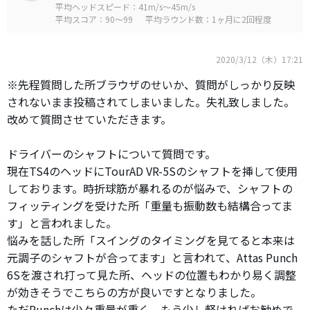
平均ヘッドスピード：41m/s～45m/s
平均スコア：90～99
平均ラウンド数：1ヶ月に2回程度
2020/3/12（木）17:21
※先程質問した所ブラウザのせいか、質問がしっかり反映
されないまま投稿されてしまいました。失礼致しました。
改めて質問させていただきます。
ドライバーのシャフトについて質問です。
現在TS4のヘッドにTourAD VR-5Sのシャフトを挿して使用
しております。時折球筋が暴れるのが悩みで、シャフトの
フィッティングを受けた所「重量も振動数も結構合ってま
す」と言われました。
悩みを話した所「スイングのタイミングを見てると本来は
元調子のシャフトが合ってます」と言われて、Attas Punch
6Sを渡され打って見た所、ヘッドの位置もわかり易く調整
が効きそうでこちらの方が良いですとなりました。
ただPunchは少々重量が重く、もう少し軽ければお勧めで