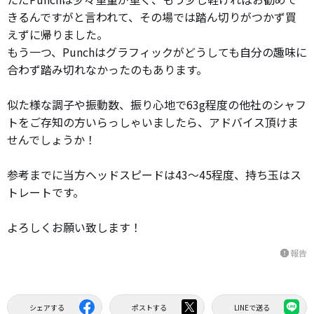
きるんですがと言われて、その場では踏ん切りがつかず買
えずに帰りました。
もう一つ、Punchはグラフィックがどうしても自分の趣味に
合わず踏み切れなかったのもあります。
似た様な調子や振動数、振り心地で63g程度の他社のシャフ
トをご存知の方いらっしゃいましたら、アドバイス頂けま
せんでしょうか！
参考までに当方ヘッドスピードは43〜45程度、持ち玉はス
トレートです。
よろしくお願い致します！
報告
report
シェアする
ポストする
LINEで送る