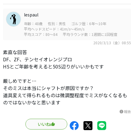
lespaul
年齢：48歳
性別：男性
ゴルフ歴：6年～10年
平均ヘッドスピード：41m/s～45m/s
平均スコア：80～84
平均ラウンド数：1週間に1回程度
2020/3/13（金）08:55
素直な回答
DF、ZF、テンセイオレンジプロ
HSとご年齢を考えると50S辺りがいいかもです
厳しめですと…
そのミスは本当にシャフトが原因ですか？
道具変えて得られるものは微調整程度でミスがなくなるも
のではないかなと思います
報告
report
いいね