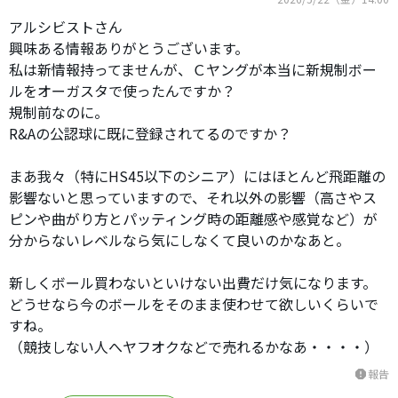
アルシビストさん
興味ある情報ありがとうございます。
私は新情報持ってませんが、Ｃヤングが本当に新規制ボー
ルをオーガスタで使ったんですか？
規制前なのに。
R&Aの公認球に既に登録されてるのですか？
まあ我々（特にHS45以下のシニア）にはほとんど飛距離の
影響ないと思っていますので、それ以外の影響（高さやス
ピンや曲がり方とパッティング時の距離感や感覚など）が
分からないレベルなら気にしなくて良いのかなあと。
新しくボール買わないといけない出費だけ気になります。
どうせなら今のボールをそのまま使わせて欲しいくらいで
すね。
（競技しない人へヤフオクなどで売れるかなあ・・・・）
報告
report