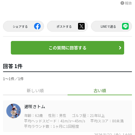
報告
report
シェアする
ポストする
LINEで送る
この質問に回答する
回答 1件
1〜1件／1件
新しい順
古い順
遅咲きトム
年齢：62歳
性別：男性
ゴルフ歴：21年以上
平均ヘッドスピード：41m/s～45m/s
平均スコア：80未満
平均ラウンド数：1ヶ月に1回程度
2026/5/22（金）14:00