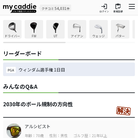
login
inventory
54,031
クチコミ
件
ログイン
新規登録
ドライバー
FW
UT
アイアン
ウェッジ
パター
リーダーボード
ウィンダム選手権 1日目
PGA
みんなのQ&A
2030年のボール規制の方向性
アルシビスト
年齢：70歳
性別：男性
ゴルフ歴：21年以上