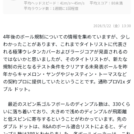
平均ヘッドスピード：41m/s～45m/s
平均スコア：80未満
平均ラウンド数：1週間に1回程度
2026/5/22（金）13:30
4年後のボール規制についての情報を集めていますが、少し
わかったことがあります、これまでタイトリストに代表さ
れる極薄ウレタンカバーおよびラージコアが見直されるの
ではないかと思いましたが、そのタイトリストが、新たな
規制の元となるテスト条件をクリアする未発表ボールを昨
年からキャメロン・ヤングやジャスティン・トーマスなど
の契約プロに提供していたということです。通称プロV1x ダ
ブル ドット。
最近のスピン系ゴルフボールのディンプル数は、330くら
いに落ち着いており、大きめで浅めのディンプルが飛距離
と低スピンに寄与するということがわかっています。先の
ダブル ドットは、R&Aのボール適合リストによると、ディ
ンプル数は388とわかりました。各ボールメーカーは、これ