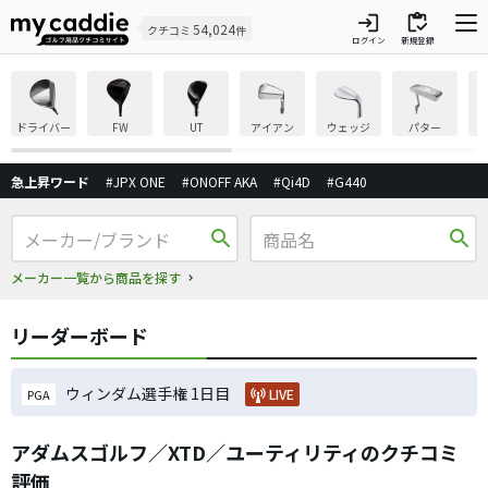
login
inventory
54,024
クチコミ
件
ログイン
新規登録
ドライバー
FW
UT
アイアン
ウェッジ
パター
急上昇ワード
#JPX ONE
#ONOFF AKA
#Qi4D
#G440
search
search
メーカー一覧から商品を探す
リーダーボード
ウィンダム選手権 1日目
LIVE
PGA
アダムスゴルフ／XTD／ユーティリティのクチコミ
評価