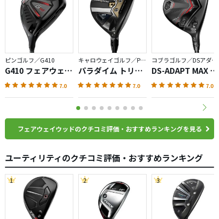
ピンゴルフ／G410
キャロウェイゴルフ／PARADYM
コブラゴルフ／DSアダプト
G410 フェアウェイ
パラダイム トリプ
DS-ADAPT MAX フ
ウッド（スタンダ
ルダイヤモンド フ
ェアウェイウッド
7.0
7.0
7.0
ード）
ェアウェイウッド
フェアウェイウッドのクチコミ評価・おすすめランキングを見る
ユーティリティのクチコミ評価・おすすめランキング
1
2
3