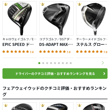
1
2
3
キャロウェイゴルフ／EPIC
コブラゴルフ／DSアダプト
テーラーメイドゴルフ／GLOIRE
EPIC SPEED ドラ
DS-ADAPT MAX-K
ステルス グローレ
イバー
ドライバー
プラス ドライバー
7.0
7.0
7.0
ドライバーのクチコミ評価・おすすめランキングを見る
フェアウェイウッドのクチコミ評価・おすすめランキン
グ
1
2
3