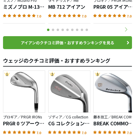
ミズノ／Mizuno Pro
タイトリスト／MB
プロギア／PRGR IRONs
ミズノプロ M-13
MB 712 アイアン
PRGR 05 アイアン
アイアン
（2023）
7.0
7.0
7.0
アイアンのクチコミ評価・おすすめランキングを見る
ウェッジのクチコミ評価・おすすめランキング
1
2
3
プロギア／PRGR IRONs
ゾディア／CG collection
藤本技工／BREAK COMMON SENSE
PRGR 0 ツアーウェ
CG コレクション I
BREAK COMMON
ッジ（2026）
ウェッジ
SENSE ウェッジ
7.0
7.0
7.0