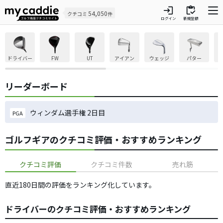
login
inventory
54,050
クチコミ
件
ログイン
新規登録
ドライバー
FW
UT
アイアン
ウェッジ
パター
リーダーボード
ウィンダム選手権 2日目
PGA
ゴルフギアのクチコミ評価・おすすめランキング
クチコミ評価
クチコミ件数
売れ筋
直近180日間の評価をランキング化しています。
ドライバーのクチコミ評価・おすすめランキング