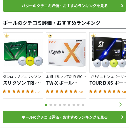
パターのクチコミ評価・おすすめランキングを見る
ボールのクチコミ評価・おすすめランキング
1
2
3
ダンロップ／スリクソン
本間ゴルフ／TOUR WORLD
ブリヂストンスポーツ／BRIDGESTONE GOLF TOUR B
スリクソン TRI-
TW-X ボール
TOUR B XS ボール
STAR（2024）
（2024）
（2026）
7.0
7.0
7.0
ボールのクチコミ評価・おすすめランキングを見る