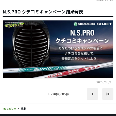
N.S.PRO クチコミキャンペーン結果発表
2022/03/10
keyboard_arrow_right
keyboard_double_arrow_right
1〜30件／85件
my caddie
特集