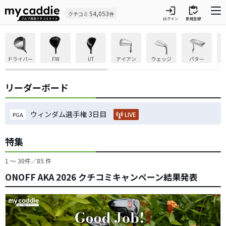
login
inventory
54,053
クチコミ
件
ログイン
新規登録
ドライバー
FW
UT
アイアン
ウェッジ
パター
リーダーボード
ウィンダム選手権 3日目
LIVE
PGA
特集
1 ～ 30件／85 件
ONOFF AKA 2026 クチコミキャンペーン結果発表