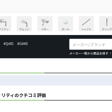
アイアン
ウェッジ
パター
ボール
シャフト
グリップ
#Qi4D
#G440
メーカー一覧から商品を探す
ィリティのクチコミ評価