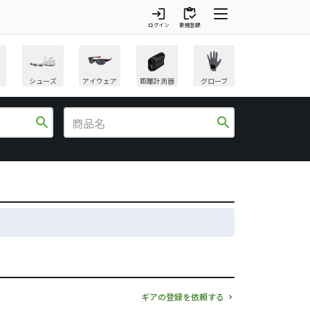
login
inventory
ログイン
新規登録
シューズ
アイウェア
距離計測器
グローブ
search
search
ギアの登録を依頼する