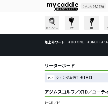
54,025
クチコミ
件
ドライバー
FW
UT
急上昇ワード
#JPX ONE
#ONOFF AKA
リーダーボード
ウィンダム選手権 1日目
PGA
アダムスゴルフ／XTD／ユーテ
1〜1件／1件