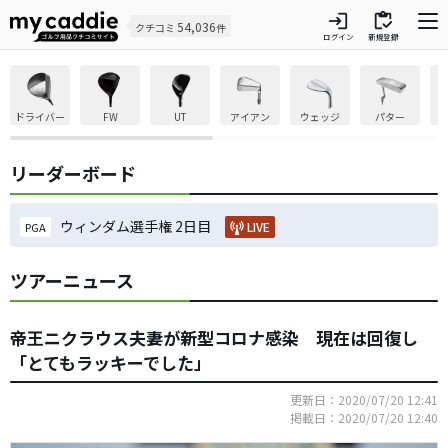
login
inventory
54,036
クチコミ
件
ログイン
新規登録
ドライバー
FW
UT
アイアン
ウェッジ
パター
リーダーボード
ウィンダム選手権 2日目
LIVE
PGA
ツアーニュース
帝王ニクラウス夫妻が新型コロナ感染 現在は回復し
「とてもラッキーでした」
更新日：2020/07/20 12:41
掲載日：2020/07/20 12:40