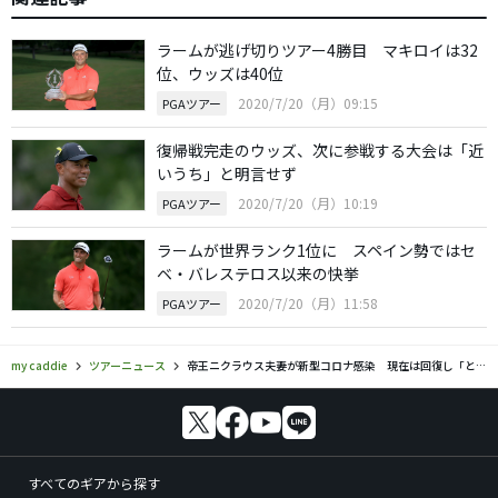
ラームが逃げ切りツアー4勝目 マキロイは32
位、ウッズは40位
2020/7/20（月）09:15
PGAツアー
復帰戦完走のウッズ、次に参戦する大会は「近
いうち」と明言せず
2020/7/20（月）10:19
PGAツアー
ラームが世界ランク1位に スペイン勢ではセ
ベ・バレステロス以来の快挙
2020/7/20（月）11:58
PGAツアー
my caddie
ツアーニュース
帝王ニクラウス夫妻が新型コロナ感染 現在は回復し「とてもラッキーでした」
すべてのギアから探す