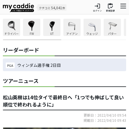
login
inventory
54,041
クチコミ
件
ログイン
新規登録
ドライバー
FW
UT
アイアン
ウェッジ
パター
リーダーボード
ウィンダム選手権 2日目
PGA
ツアーニュース
松山英樹は14位タイで最終日へ「1つでも伸ばして良い
順位で終われるように」
更新日：2022/04/10 09:54
掲載日：2022/04/10 09:43