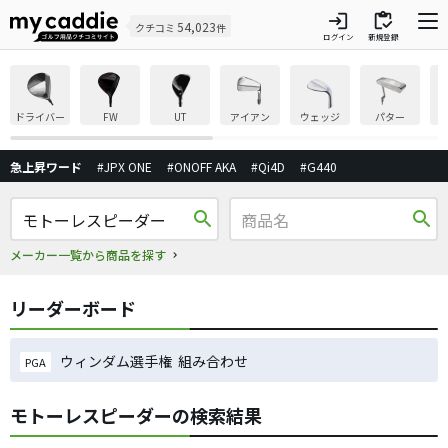
login
inventory
54,023
クチコミ
件
ログイン
新規登録
ドライバー
FW
UT
アイアン
ウェッジ
パター
急上昇ワード
#JPX ONE
#ONOFF AKA
#Qi4D
#G440
search
search
メーカー一覧から商品を探す
リーダーボード
ウィンダム選手権 組み合わせ
PGA
モトーレスピーダーの検索結果