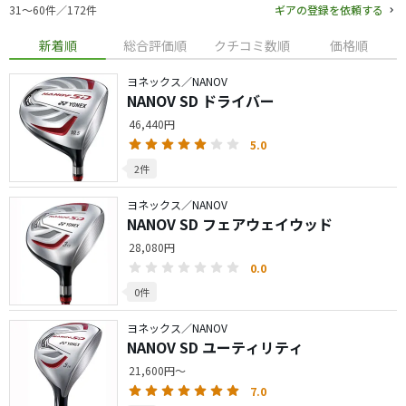
31〜60件／172件
ギアの登録を依頼する
新着順
総合評価順
クチコミ数順
価格順
ヨネックス／NANOV
NANOV SD ドライバー
46,440円
5.0
2件
ヨネックス／NANOV
NANOV SD フェアウェイウッド
28,080円
0.0
0件
ヨネックス／NANOV
NANOV SD ユーティリティ
21,600円～
7.0