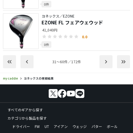
0件
ヨネックス／EZONE
EZONE FL フェアウェウッド
41,040円
0.0
0件
keyboard_double_arrow_left
keyboard_arrow_left
keyboard_arrow_right
keyboard_double_arrow_right
31〜60件／172件
my caddie
ヨネックスの検索結果
すべてのギアから探す
カテゴリから製品を探す
ドライバー
FW
UT
アイアン
ウェッジ
パター
ボール