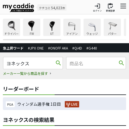
login
inventory
54,023
クチコミ
件
ログイン
新規登録
ドライバー
FW
UT
アイアン
ウェッジ
パター
急上昇ワード
#JPX ONE
#ONOFF AKA
#Qi4D
#G440
search
search
メーカー一覧から商品を探す
リーダーボード
ウィンダム選手権 1日目
LIVE
PGA
ヨネックスの検索結果