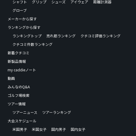
シャフト
グリップ
シューズ
アイウェア
距離計測器
グローブ
メーカーから探す
ランキングから探す
ランキングトップ
売れ筋ランキング
クチコミ評価ランキング
クチコミ件数ランキング
新着クチコミ
新製品情報
my caddieノート
動画
みんなのQ&A
ゴルフ場検索
ツアー情報
ツアーニュース
ツアーランキング
大会スケジュール
米国男子
米国女子
国内男子
国内女子