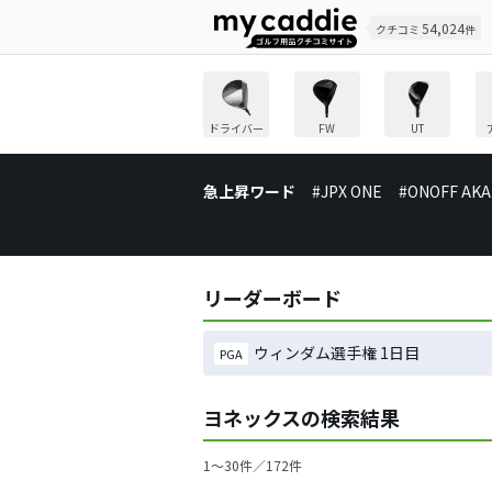
54,024
クチコミ
件
ドライバー
FW
UT
急上昇ワード
#JPX ONE
#ONOFF AKA
リーダーボード
ウィンダム選手権 1日目
PGA
ヨネックスの検索結果
1〜30件／172件