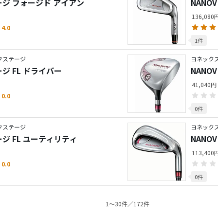
テージ フォージド アイアン
NANO
136,08
4.0
1件
ネクステージ
ヨネックス
ージ FL ドライバー
NANO
41,040円
0.0
0件
ネクステージ
ヨネックス
ージ FL ユーティリティ
NANO
113,40
0.0
0件
1〜30件／172件