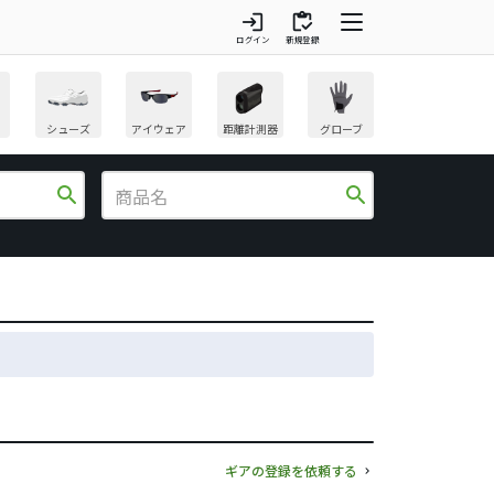
login
inventory
ログイン
新規登録
シューズ
アイウェア
距離計測器
グローブ
search
search
ギアの登録を依頼する