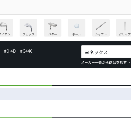
アイアン
ウェッジ
パター
ボール
シャフト
グリップ
#Qi4D
#G440
メーカー一覧から商品を探す