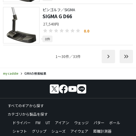
ピンゴルフ／SIGMA
SIGMA G D66
27,540円
0.0
0件
keyboard_arrow_right
keyboard_double_arrow_right
1〜30件／33件
my caddie
GMAの検索結果
すべてのギアから探す
カテゴリから製品を探す
ドライバー
FW
UT
アイアン
ウェッジ
パター
ボール
シャフト
グリップ
シューズ
アイウェア
距離計測器