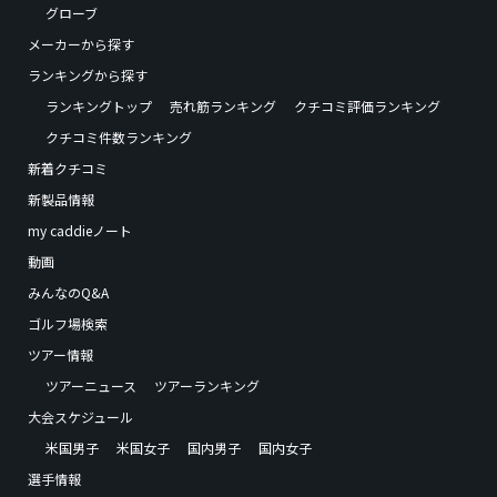
グローブ
メーカーから探す
ランキングから探す
ランキングトップ
売れ筋ランキング
クチコミ評価ランキング
クチコミ件数ランキング
新着クチコミ
新製品情報
my caddieノート
動画
みんなのQ&A
ゴルフ場検索
ツアー情報
ツアーニュース
ツアーランキング
大会スケジュール
米国男子
米国女子
国内男子
国内女子
選手情報