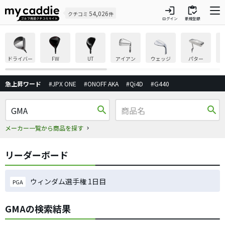
login
inventory
54,026
クチコミ
件
ログイン
新規登録
ドライバー
FW
UT
アイアン
ウェッジ
パター
急上昇ワード
#JPX ONE
#ONOFF AKA
#Qi4D
#G440
search
search
メーカー一覧から商品を探す
リーダーボード
ウィンダム選手権 1日目
PGA
GMAの検索結果