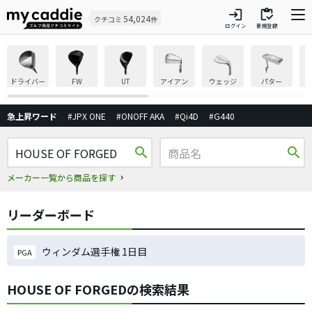
login
inventory
54,024
クチコミ
件
ログイン
新規登録
ドライバー
FW
UT
アイアン
ウェッジ
パター
急上昇ワード
#JPX ONE
#ONOFF AKA
#Qi4D
#G440
search
search
メーカー一覧から商品を探す
リーダーボード
ウィンダム選手権 1日目
PGA
HOUSE OF FORGEDの検索結果