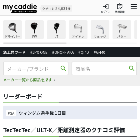
login
inventory
54,031
クチコミ
件
ログイン
新規登録
ドライバー
FW
UT
アイアン
ウェッジ
パター
急上昇ワード
#JPX ONE
#ONOFF AKA
#Qi4D
#G440
search
search
メーカー一覧から商品を探す
リーダーボード
ウィンダム選手権 1日目
PGA
TecTecTec／ULT-X／距離測定器のクチコミ評価