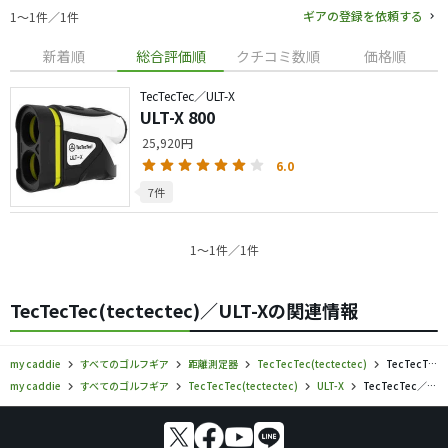
ギアの登録を依頼する
1〜1件／1件
新着順
総合評価順
クチコミ数順
価格順
TecTecTec／ULT-X
ULT-X 800
25,920円
6.0
7件
1〜1件／1件
TecTecTec(tectectec)／ULT-Xの関連情報
my caddie
すべてのゴルフギア
距離測定器
TecTecTec(tectectec)
TecTecTec／ULT-X／距離測定器の口コミ評価
my caddie
すべてのゴルフギア
TecTecTec(tectectec)
ULT-X
TecTecTec／ULT-X／距離測定器の口コミ評価